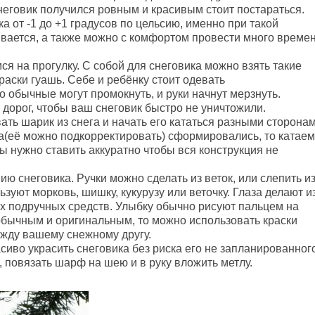
снеговик получился ровным и красивым стоит постараться.
а от -1 до +1 градусов по цельсию, именно при такой
ивается, а также можно с комфортом провести много време
ся на прогулку. С собой для снеговика можно взять такие
раски гуашь. Себе и ребёнку стоит одевать
 обычные могут промокнуть, и руки начнут мерзнуть.
дорог, чтобы ваш снеговик быстро не уничтожили.
ать шарик из снега и начать его кататься разными сторона
ма(её можно подкорректировать) сформировались, то катаем
ы нужно ставить аккуратно чтобы вся конструкция не
 снеговика. Ручки можно сделать из веток, или слепить и
ьзуют морковь, шишку, кукурузу или веточку. Глаза делают и
их подручных средств. Улыбку обычно рисуют пальцем на
обычным и оригинальным, то можно использовать краски
ежду вашему снежному другу.
асиво украсить снеговика без риска его не запланированног
, повязать шарф на шею и в руку вложить метлу.