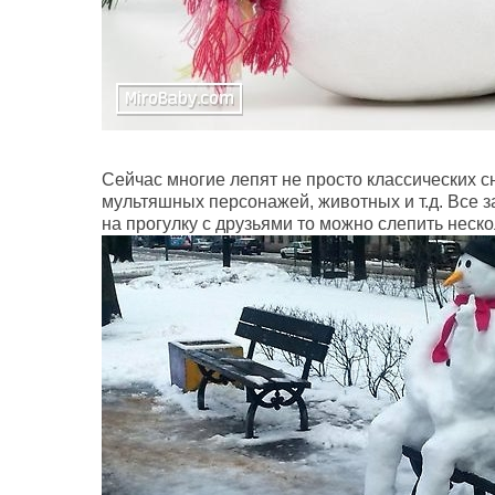
Сейчас многие лепят не просто классических с
мультяшных
персонажей, животных и т.д. Все 
на прогулку с друзьями то можно слепить неско