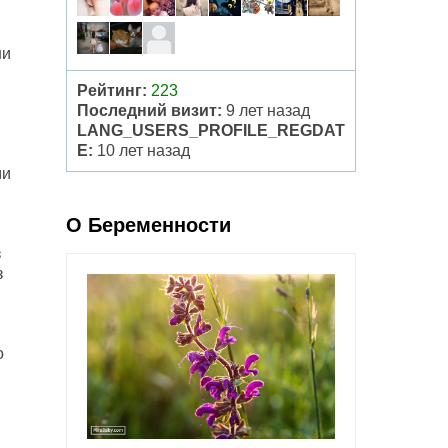
ни
Рейтинг:
223
Последний визит:
9 лет назад
LANG_USERS_PROFILE_REGDAT
E:
10 лет назад
ми
О Беременности
з
з
о