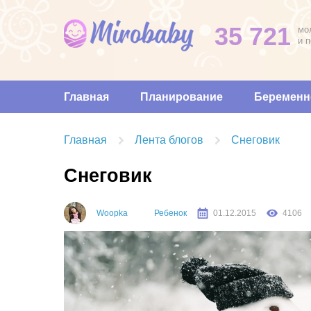
35 721
мо
и 
Главная
Планирование
Беременн
Главная
Лента блогов
Снеговик
Снеговик
Woopka
Ребенок
01.12.2015
4106