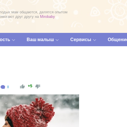
лодых мам общаются, делятся опытом
помогают друг другу на
Mirobaby
ость
Ваш малыш
Сервисы
Общени
+5
8