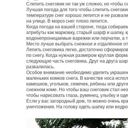
Слепить снеговик не так уж сложно, но чтобы 
Лучшая погода для того чтобы слепить снеговик
температуре снег хорошо лепится и не развал
на улице. В мороз снег плохо лепится.
Когда погода на вашей стороне, тогда собираем
атрибуты как марковку, старый шарф и шапку, к
водонепроницаемые варежки или перчатки, а то
Место лучше выбрать снежное и отдалённое от 
Лепить снеговика легко, достаточно сформиров
по снегу. Когда нужная размером круглая фор
следующую часть снеговика. Друг на друга шар
развалилась.
Особое внимание необходимо уделить украшению
маленьких комков снега. В качестве носа испол
камешков, угольков, семечек, рябины или друг
снежном коме. Но чтобы ваш снеговик стал не
чтобы нарисовать глаза, румянец, улыбку и од
Если у вас загородный дом, то можно очень кр
уничтожения. На голову одеть шапку или ведро