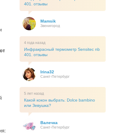
401. отзывы
Mamsik
Звенигород
и
4 года назад
Инфракрасный термометр Sensitec nb
ют
401. отзывы
Irina32
Санкт-Петербург
5 лет назад
й
Какой кокон выбрать: Dolce bambino
или Зевушка?
Валечка
Санкт-Петербург
ия: