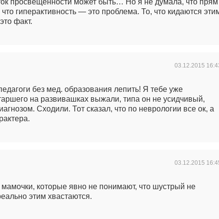
аток просвещенности может быть… Но я не думала, что прям
, что гиперактивность — это проблема. То, что кидаются эти
это факт.
03.12.2015
16:4
 педагоги без мед. образования лепить! Я тебе уже
старшего на развивашках выжали, типа он не усидчивый,
иагнозом. Сходили. Тот сказал, что по неврологии все ок, а
рактера.
03.12.2015
16:4
 мамочки, которые явно не понимают, что шустрый не
реально этим хвастаются.