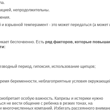
ла.
акцией, непродолжительны.
ления.
й и взрывной темперамент - это может передаться (а может 
никает беспочвенно. Есть
ряд факторов, которые повыша
ти:
езводный период, гипоксия, использование щипцов;
время беременности, неблагоприятные условия окружающе
риобретает особую важность. Капризы и истерики нужно
ься не вести общение с ребенка в резких тонах, на
и многочисленных компаний. Избегать рассеянного вниман