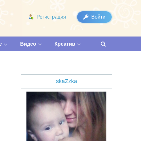
Регистрация
Войти
е
Видео
Креатив
skaZzka