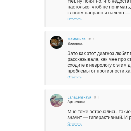
Нет, ну понятно, что недост
настолько, чтоб не понимать
словом направо и налево — 
Ответить
МамаФила
#
↑
Воронеж
Зато как этот диагноз любят
рассказывала, как мне про 
сходите к неврологу с этим д
проблемы от противности ха
Ответить
LanaLenskaya
#
↑
Артемовск
Мне тоже встречались, такие
значит — гиперактивный. И 
Ответить