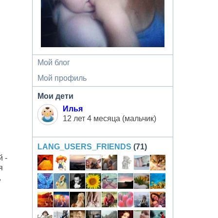
Мой блог
Мой профиль
Мои дети
Илья
12 лет 4 месяца (мальчик)
LANG_USERS_FRIENDS
(71)
 -
я
,