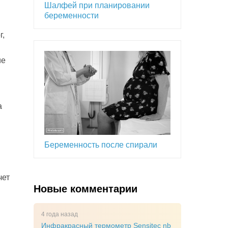
Шалфей при планировании
беременности
г,
ие
а
Беременность после спирали
чет
Новые комментарии
4 года назад
Инфракрасный термометр Sensitec nb