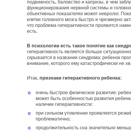
подвижность, баловство и капризы, в чем забл
функционирования нервной системы и головног
объективных показателях может невролог. Пока
клетки головного мозга быстро и чрезмерно а
что проблема гиперактивности проявится намно
есть.
В психологии есть такое понятие как синд
гиперактивность является больше ситуационно
скрывается в названии синдрома: ребенок проя
внимание, которого ему катастрофически не хв
Итак,
признаки гиперактивного ребенка:
очень быстрое физическое развитие: ребен
может быть особенностью развития ребенка
наличие гиперактивности:
при сильном утомлении проявляется резкий
проблематично;
продолжительность сна значительно меньш