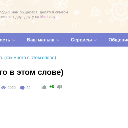
лодых мам общаются, делятся опытом
помогают друг другу на
Mirobaby
ость
Ваш малыш
Сервисы
Общени
ь (как много в этом слове)
го в этом слове)
+8
2050
59