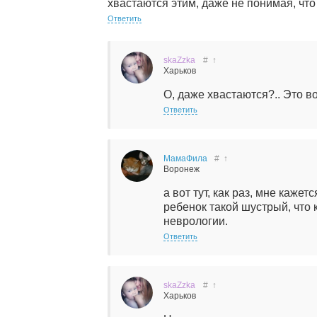
хвастаются этим, даже не понимая, что
Ответить
skaZzka
#
↑
Харьков
О, даже хвастаются?.. Это в
Ответить
МамаФила
#
↑
Воронеж
а вот тут, как раз, мне каже
ребенок такой шустрый, что к
неврологии.
Ответить
skaZzka
#
↑
Харьков