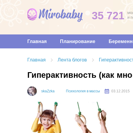
35 721
мо
и 
Главная
Планирование
Беременн
Главная
Лента блогов
Гиперактивност
Гиперактивность (как мно
skaZzka
Психология в массы
03.12.2015