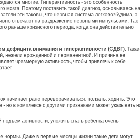
уждаются многие. Гиперактивность - это особенность
о мозга. Поэтому поставить такой диагноз, основываясь н
затели эти таковы, что нервная система легковозбудима, а
ктивно отвечают на раздражение нервными импульсами. Так
го раньше кризисного периода, когда она действительно
ром дефицита внимания и гиперактивности (СДВГ).
Така
й, нежели врожденной и перманентной. И причина ее
вляет чрезмерную активность, чтобы привлечь к себе
атает.
ок начинает рано переворачиваться, ползать, ходить. Это
 - но в комплексе с другими признаками может указывать н
 подъем активности, уложить спать ребенка очень
е нормы. Даже в первые месяцы жизни такие дети могут