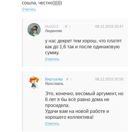
сошла, честно))))))
Ответить
lilu2013
#
↑
08.12.2015
20:47
Людиново
у нас декрет тем хорош, что платят
как до 1,6 так и после одинаковую
сумму.
Ответить
Виртуалка
#
↑
08.12.2015
20:50
Ярославль
Это, конечно, весомый аргумент, но
6 лет я бы всё равно дома не
просидела.
Удачи вам на новой работе и
хорошего коллектива!
Ответить