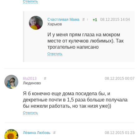
Ответить
Счастливая Мама
#
↑
08.12.2015
14:04
+1
Харьков
И у меня прям глаза на мокром
месте от кулечков любимых). Так
трогательно написано
Ответить
lilu2013
#
08.12.2015
00:07
Людиново
Я б конечно еще дома посидела бы, и
декретные почти в 1,5 раза больше получала
бы нежели работать, но так низя уже))
Ответить
Лёвина Любовь
#
08.12.2015
01:23