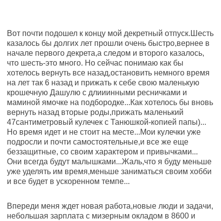
Вот почти подошел к концу мой декретный отпуск.Шесть
казалось бы долгих лет прошли очень быстро,вернее в
начале первого декрета,а следом и второго казалось,
что шесть-это много. Но сейчас понимаю как бы
хотелось вернуть все назад,остановить немного время
на лет так 6 назад и прижать к себе свою маленькую
крошечную Дашулю с длииинными ресничками и
маминой ямочке на подбородке...Как хотелось бы вновь
вернуть назад вторые роды,прижать маленький
47сантиметровый кулечек с Танюшкой-копией папы)...
Но время идет и не стоит на месте...Мои кулечки уже
подросли и почти самостоятельные,и все же еще
беззащитные, со своим характером и привычками...
Они всегда будут малышками...Жаль,что я буду меньше
уже уделять им время,меньше заниматься своим хобби
и все будет в ускоренном темпе...
Впереди меня ждет новая работа,новые люди и задачи,
небольшая зарплата с мизерным окладом в 8600 и