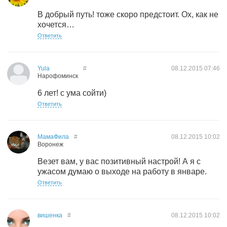
В добрый путь! тоже скоро предстоит. Ох, как не
хочется…
Ответить
Yula
#
08.12.2015
07:46
Нарофоминск
6 лет! с ума сойти)
Ответить
МамаФила
#
08.12.2015
10:02
Воронеж
Везет вам, у вас позитивный настрой! А я с
ужасом думаю о выходе на работу в январе.
Ответить
вишенка
#
08.12.2015
10:02