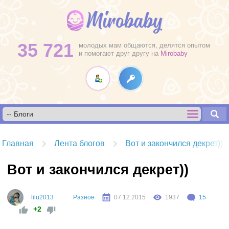
35 721
молодых мам общаются, делятся опытом
и помогают друг другу на
Mirobaby
Главная
Лента блогов
Вот и закончился декрет))
Вот и закончился декрет))
lilu2013
Разное
07.12.2015
1937
15
+2