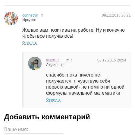
connectin
#
08.12.2015
20:21
Иркутск
Желаю вам позитива на работе! Ну и конечно
чтобы все получалось!
Ответить
lilu2013
#
↑
08.12.2015
20:54
Людиново
спасибо, пока ничего не
получается, я чувствую себя
первоклашкой- не помню ни одной
формулы начальной математики
Ответить
Ваше имя: