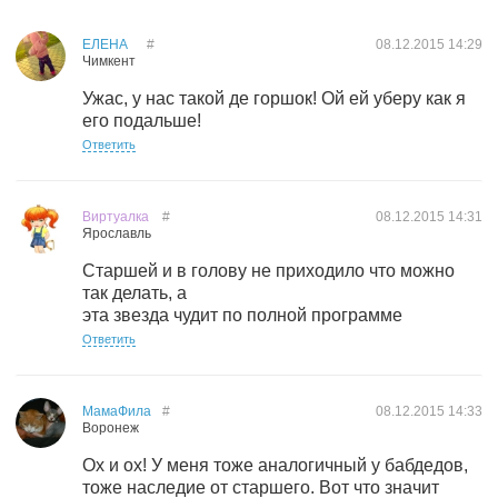
ЕЛЕНА
#
08.12.2015
14:29
Чимкент
Ужас, у нас такой де горшок! Ой ей уберу как я
его подальше!
Ответить
Виртуалка
#
08.12.2015
14:31
Ярославль
Старшей и в голову не приходило что можно
так делать, а
эта звезда чудит по полной программе
Ответить
МамаФила
#
08.12.2015
14:33
Воронеж
Ох и ох! У меня тоже аналогичный у бабдедов,
тоже наследие от старшего. Вот что значит