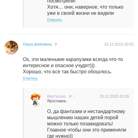
посмотрели!
Хотя… они, наверное, что только
уже в своей жизни не видели
Ответить
Ольга Шляпкина
#
10.12.2015
20:02
Ох, эти маленькие карапузики всегда что-то
интересное и опасное учудят)))
Хорошо, что все так быстро обошлось.
Ответить
Виртуалка
#
↑
15.12.2015
23:16
Ярославль
О, да фантазии и нестандартному
мышлению наших детей порой
можно только позавидовать!
Главное чтобы они это применяли
где нужно))