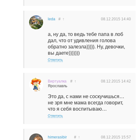
leda
#
↑
08.12.2015
14:40
а, ну да, то ведь тебе папа в лоб
дал, что от удивления голова
обратно залезла))))). Ну, девочки,
вы даете)))))))
Ответить
Виртуалка
#
↑
08.12.2015
14:42
Ярославль
Это да, с нами не соскучишься…
не зря мне мама всегда говорит,
что я себя воспитываю…
Ответить
himerasibir
#
↑
08.12.2015
15:57