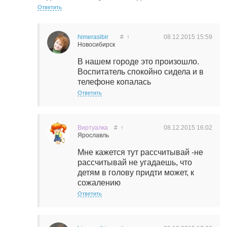
Ответить
himerasibir
#
↑
08.12.2015
15:59
Новосибирск
В нашем городе это произошло.
Воспитатель спокойно сидела и в
телефоне копалась
Ответить
Виртуалка
#
↑
08.12.2015
16:02
Ярославль
Мне кажется тут рассчитывай -не
рассчитывай не угадаешь, что
детям в голову придти может, к
сожалению
Ответить