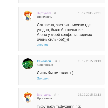
Виртуалка
#
↑
15.12.2015
23:11
Ярославль
Согласна, застрять можно где
угодно, было бы желание.
А оно у моей конфеты, видимо
очень сильное)))))
Ответить
Хамелеон
#
↑
15.12.2015
23:13
Кобринское
Лишь бы не талант )
Ответить
Виртуалка
#
↑
15.12.2015
23:13
Ярославль
тьфу тьфу тьфу:grinning: