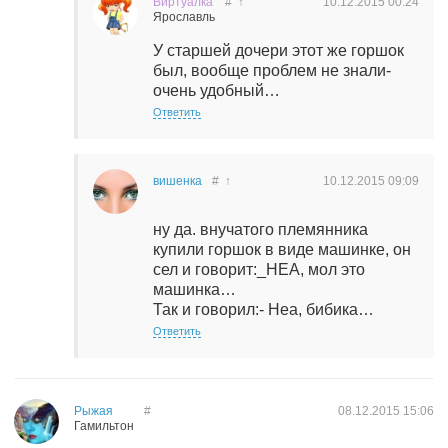
Виртуалка
#
↑
10.12.2015
00:24
Ярославль
У старшей дочери этот же горшок
был, вообще проблем не знали-
очень удобный…
Ответить
вишенка
#
↑
10.12.2015
09:09
ну да. внучатого племянника
купили горшок в виде машинке, он
сел и говорит:_НЕА, мол это
машинка…
Так и говорил:- Неа, бибика…
Ответить
Рыжая
#
08.12.2015
15:06
Гамильтон