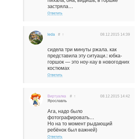
пихала, она, видишь, в горшке
застряла…
Ответить
leda
#
↑
08.12.2015
14:39
сидела три минуты ржала. как
представила эту ситуаци.: юбка-
горшок — это ноу-хау в новогодних
костюмах
Ответить
Виртуалка
#
↑
08.12.2015
14:42
Ярославль
Ага, надо было
фотографировать…
Но на то момент рыдающий
ребёнок был важней)
Ответить