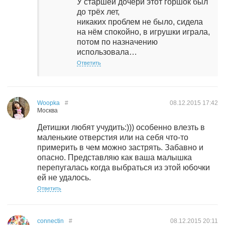
У старшей дочери этот горшок был
до трёх лет,
никаких проблем не было, сидела
на нём спокойно, в игрушки играла,
потом по назначению
использовала…
Ответить
Woopka
#
08.12.2015
17:42
Москва
Детишки любят учудить:))) особенно влезть в
маленькие отверстия или на себя что-то
примерить в чем можно застрять. Забавно и
опасно. Представляю как ваша малышка
перепугалась когда выбраться из этой юбочки
ей не удалось.
Ответить
connectin
#
08.12.2015
20:11