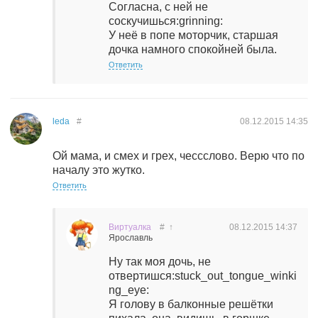
Согласна, с ней не
соскучишься:grinning:
У неё в попе моторчик, старшая
дочка намного спокойней была.
Ответить
leda
#
08.12.2015
14:35
Ой мама, и смех и грех, чессслово. Верю что по
началу это жутко.
Ответить
Виртуалка
#
↑
08.12.2015
14:37
Ярославль
Ну так моя дочь, не
отвертишся:stuck_out_tongue_winki
ng_eye:
Я голову в балконные решётки