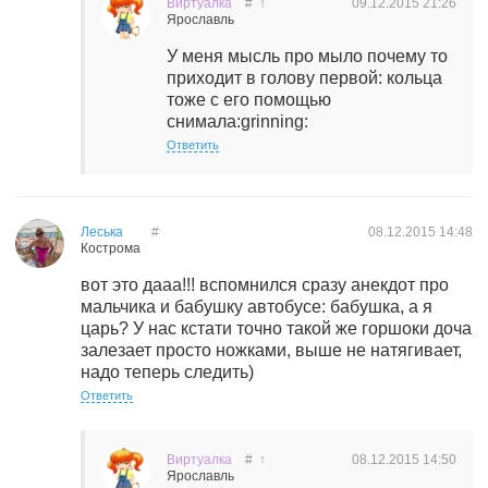
Виртуалка
#
↑
09.12.2015
21:26
Ярославль
У меня мысль про мыло почему то
приходит в голову первой: кольца
тоже с его помощью
снимала:grinning:
Ответить
Леська
#
08.12.2015
14:48
Кострома
вот это дааа!!! вспомнился сразу анекдот про
мальчика и бабушку автобусе: бабушка, а я
царь? У нас кстати точно такой же горшоки доча
залезает просто ножками, выше не натягивает,
надо теперь следить)
Ответить
Виртуалка
#
↑
08.12.2015
14:50
Ярославль