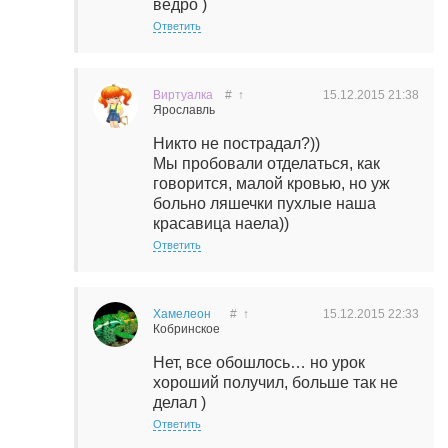
ведро )
Ответить
Виртуалка
#
↑
15.12.2015
21:38
Ярославль
Никто не пострадал?))
Мы пробовали отделаться, как
говорится, малой кровью, но уж
больно ляшечки пухлые наша
красавица наела))
Ответить
Хамелеон
#
↑
15.12.2015
22:33
Кобринское
Нет, все обошлось… но урок
хороший получил, больше так не
делал )
Ответить