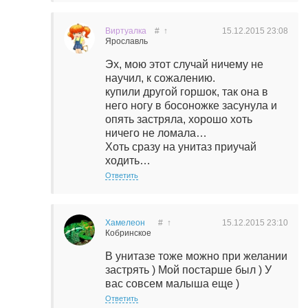
Виртуалка
#
↑
15.12.2015
23:08
Ярославль
Эх, мою этот случай ничему не
научил, к сожалению.
купили другой горшок, так она в
него ногу в босоножке засунула и
опять застряла, хорошо хоть
ничего не ломала…
Хоть сразу на унитаз приучай
ходить…
Ответить
Хамелеон
#
↑
15.12.2015
23:10
Кобринское
В унитазе тоже можно при желании
застрять ) Мой постарше был ) У
вас совсем малыша еще )
Ответить