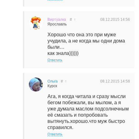
Виртуалка
#
↑
08.12.2015
14:56
Ярославль
Хорошо что она это при муже
учудила, а не когда мы одни дома
были…
как знала))))))
Ответить
Ольга
#
↑
08.12.2015
14:58
Курск
Ага, я когда читала и сразу мысли
бегом побежали, вы мылом, а я
уже думала маслом подсолнечным
её смазать и попробовать
вытянуть.хорошо.что муж быстро
справился.
Ответить