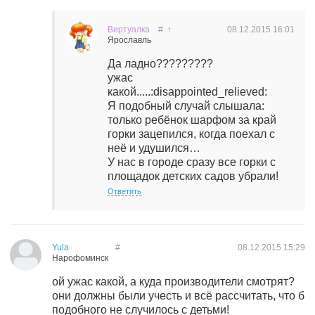
Виртуалка
#
↑
08.12.2015
16:01
Ярославль
Да ладно?????????
ужас
какой.....:disappointed_relieved:
Я подобный случай слышала:
только ребёнок шарфом за край
горки зацепился, когда поехал с
неё и удушился…
У нас в городе сразу все горки с
площадок детских садов убрали!
Ответить
Yula
#
08.12.2015
15:29
Нарофоминск
ой ужас какой, а куда производители смотрят?
они должны были учесть и всё рассчитать, что б
подобного не случилось с детьми!