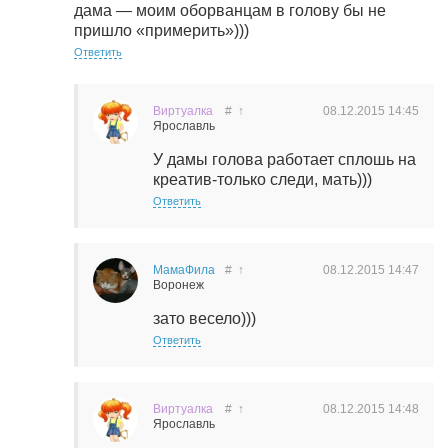
дама — моим оборванцам в голову бы не
пришло «примерить»)))
Ответить
Виртуалка
#
↑
08.12.2015
14:45
Ярославль
У дамы голова работает сплошь на
креатив-только следи, мать)))
Ответить
МамаФила
#
↑
08.12.2015
14:47
Воронеж
зато весело)))
Ответить
Виртуалка
#
↑
08.12.2015
14:48
Ярославль