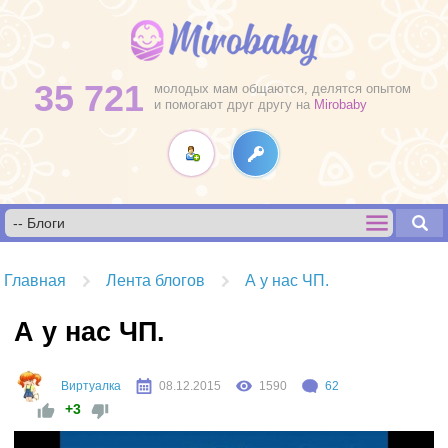
35 721
молодых мам общаются, делятся опытом
и помогают друг другу на
Mirobaby
Главная
Лента блогов
А у нас ЧП.
А у нас ЧП.
Виртуалка
08.12.2015
1590
62
+3