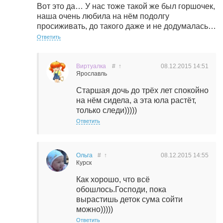
Вот это да… У нас тоже такой же был горшочек,
наша очень любила на нём подолгу
просиживать, до такого даже и не додумалась…
Ответить
Виртуалка
#
↑
08.12.2015
14:51
Ярославль
Старшая дочь до трёх лет спокойно
на нём сидела, а эта юла растёт,
только следи)))))
Ответить
Ольга
#
↑
08.12.2015
14:55
Курск
Как хорошо, что всё
обошлось.Господи, пока
вырастишь деток сума сойти
можно)))))
Ответить