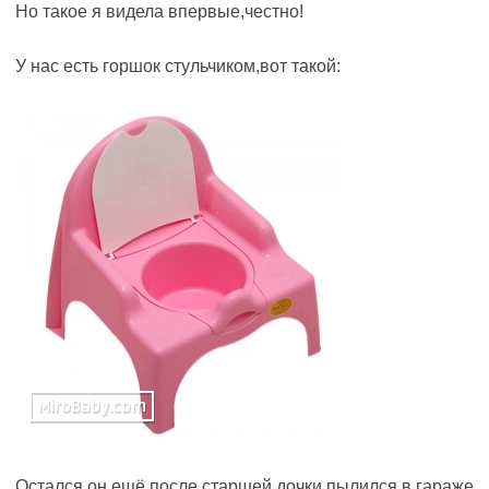
Но такое я видела впервые,честно!
У нас есть горшок стульчиком,вот такой:
Остался он ещё после старшей дочки,пылился в гараже