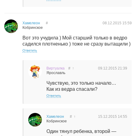
Хамелеон
#
08.12.2015
15:59
Кобринское
Вот это учудила ) Мой старший только в ведро
садился плотненько ) тоже не сразу вытащили )
Ответить
Виртуалка
#
↑
09.12.2015
21:39
Ярославль
Чувствую, это только начало…
Как из ведра спасали?
Ответить
Хамелеон
#
↑
15.12.2015
14:55
Кобринское
Один тянул ребенка, второй —