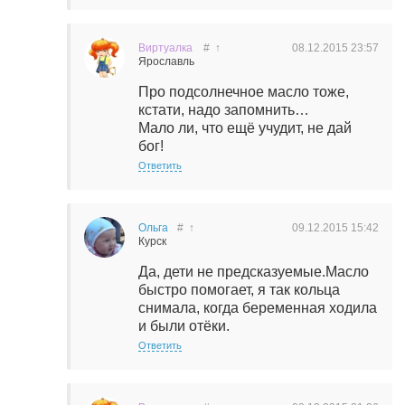
Виртуалка
#
↑
08.12.2015
23:57
Ярославль
Про подсолнечное масло тоже,
кстати, надо запомнить…
Мало ли, что ещё учудит, не дай
бог!
Ответить
Ольга
#
↑
09.12.2015
15:42
Курск
Да, дети не предсказуемые.Масло
быстро помогает, я так кольца
снимала, когда беременная ходила
и были отёки.
Ответить