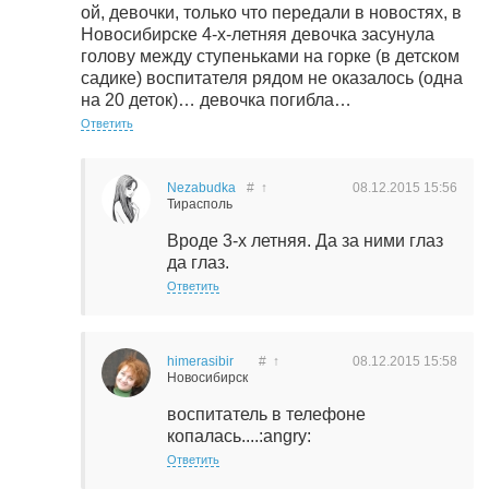
ой, девочки, только что передали в новостях, в
Новосибирске 4-х-летняя девочка засунула
голову между ступеньками на горке (в детском
садике) воспитателя рядом не оказалось (одна
на 20 деток)… девочка погибла…
Ответить
Nezabudka
#
↑
08.12.2015
15:56
Тирасполь
Вроде 3-х летняя. Да за ними глаз
да глаз.
Ответить
himerasibir
#
↑
08.12.2015
15:58
Новосибирск
воспитатель в телефоне
копалась....:angry:
Ответить