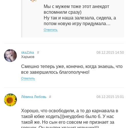
Мы с мужем тоже этот анекдот
вспомнили сразу)
Ну так и наша залезала, сидела, а
потом новую игру придумала…
Ответить
skaZzka
#
08.12.2015
14:50
Харьков
Смешно теперь уже, конечно, когда знаешь, что
все завершилось благополучно!
Ответить
Лёвина Любовь
#
08.12.2015
15:01
Хорошо, что освободили, а то до карнавала в
такой юбке ходить)))неудобно было б. У нас
такой же. Но сын его совсем не признает за
горшок. Он внутри хранит игрушки)))