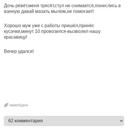
Дочь ревёт.меня трясёт,стул не снимается,понеслись в
ванную давай мазать мылом,не помогает!
Хорошо муж уже с работы пришёл,принёс
кусачки,минут 10 провозился-вызволил нашу
красавицу!
Вечер удался!
мамобудни