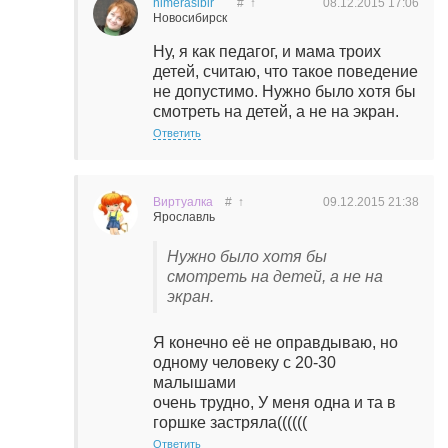
himerasibir
#
↑
08.12.2015
17:06
Новосибирск
Ну, я как педагог, и мама троих
детей, считаю, что такое поведение
не допустимо. Нужно было хотя бы
смотреть на детей, а не на экран.
Ответить
Виртуалка
#
↑
09.12.2015
21:38
Ярославль
Нужно было хотя бы
смотреть на детей, а не на
экран.
Я конечно её не оправдываю, но
одному человеку с 20-30
малышами
очень трудно, У меня одна и та в
горшке застряла((((((
Ответить