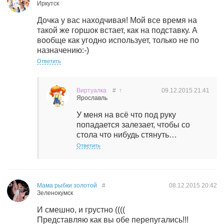
Иркутск
Дочка у вас находчивая! Мой все время на
такой же горшок встает, как на подставку. А
вообще как угодно использует, только не по
назначению:-)
Ответить
Виртуалка
#
↑
09.12.2015
21:41
Ярославль
У меня на всё что под руку
попадается залезает, чтобы со
стола что нибудь стянуть…
Ответить
Мама рыбки золотой
#
08.12.2015
20:42
Зеленокумск
И смешно, и грустно ((((
Представляю как вы обе перепугались!!!