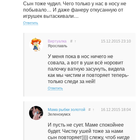
Сын тоже чудил. Чего только у нас в носу не
побывало… И даже фанеру откусанную от
игрушек вытаскивали…
Ответить
Виртуалка
#
↑
15.12.2015
23:10
Ярославль
У меня пока в нос ничего не
совала, а вот в уши всё норовит
палочку ватную засунуть, видела
как мы чистим и повторяет теперь-
только следи за ней!
Ответить
Мама рыбки золотой
#
↑
16.12.2015
18:04
Зеленокумск
И пусть не сует. Маме спокойнее
будет. Чистку ушей тоже за нами
сын повторяет)))) слежу, чтоб нигде