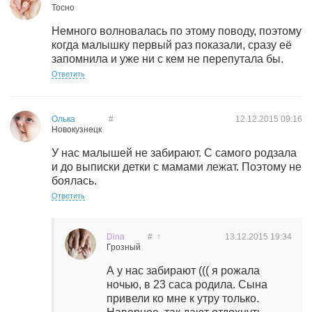
Тосно
Немного волновалась по этому поводу, поэтому
когда малышку первый раз показали, сразу её
запомнила и уже ни с кем не перепутала бы.
Ответить
Олька
#
12.12.2015
09:16
Новокузнецк
У нас малышей не забирают. С самого родзала
и до выписки детки с мамами лежат. Поэтому не
боялась.
Ответить
Dina
#
↑
13.12.2015
19:34
Грозный
А у нас забирают ((( я рожала
ночью, в 23 саса родила. Сына
привели ко мне к утру только.