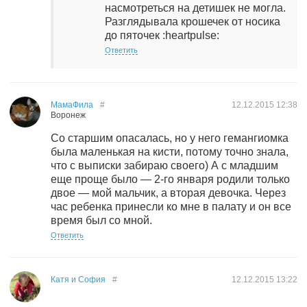
насмотреться на детишек не могла.
Разглядывала крошечек от носика
до пяточек :heartpulse:
Ответить
МамаФила
#
12.12.2015
12:38
Воронеж
Со старшим опасалась, но у него гемангиомка
была маленькая на кисти, потому точно знала,
что с выписки забираю своего) А с младшим
еще проще было — 2-го января родили только
двое — мой мальчик, а вторая девочка. Через
час ребенка принесли ко мне в палату и он все
время был со мной.
Ответить
Катя и София
#
12.12.2015
13:22