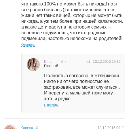
что такого 100% не может быть никогда! но я
все равно боялась )) я такого мнения, что в
жизни нет таких вещей, которых не может быть
никогда, а уж тем более при нашей халатности.
а какие дети растут в некоторых семьях —
поневоле подумаешь, что их в роддоме
подменили, настолько непохожи на родителей!
Ответить
Dina
#
↑
13.12.2015
19:32
+1
Грозный
Полностью согласна, в жтлй жизни
никто ни от чего полностью не
застрахован, все может случиться..
И перепута малышей тоже могут,
хоть и редко
Ответить
Олечка
#
12.12.2015
09:11