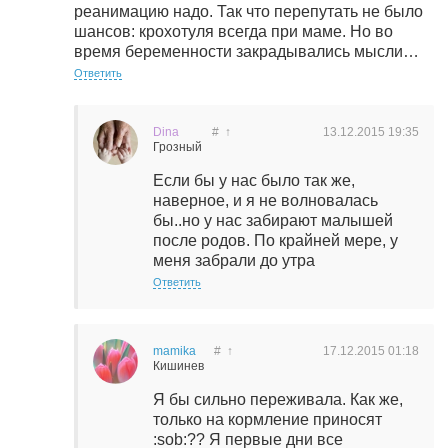
реанимацию надо. Так что перепутать не было
шансов: крохотуля всегда при маме. Но во
время беременности закрадывались мысли…
Ответить
Dina
#
↑
13.12.2015
19:35
Грозный
Если бы у нас было так же,
наверное, и я не волновалась
бы..но у нас забирают малышей
после родов. По крайней мере, у
меня забрали до утра
Ответить
mamika
#
↑
17.12.2015
01:18
Кишинев
Я бы сильно переживала. Как же,
только на кормление приносят
:sob:?? Я первые дни все