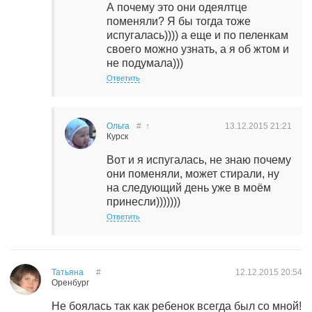
А почему это они одеялтце
поменяли? Я бы тогда тоже
испугалась)))) а еще и по пеленкам
своего можно узнать, а я об жтом и
не подумала)))
Ответить
Ольга
#
↑
13.12.2015
21:21
Курск
Вот и я испугалась, не знаю почему
они поменяли, может стирали, ну
на следующий день уже в моём
принесли)))))))
Ответить
Татьяна
#
12.12.2015
20:54
Оренбург
Не боялась так как ребенок всегда был со мной!