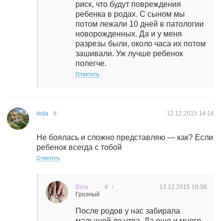
риск, что будут повреждения
ребенка в родах. С сыном мы
потом лежали 10 дней в патологии
новорожденных. Да и у меня
разрезы были, около часа их потом
зашивали. Уж лучше ребенок
полегче.
Ответить
leda
#
12.12.2015
14:16
Не боялась и сложно представляю — как? Если
ребенок всегда с тобой
Ответить
Dina
#
↑
13.12.2015
19:38
Грозный
После родов у нас забирала
малышей до утра. Да еще и много