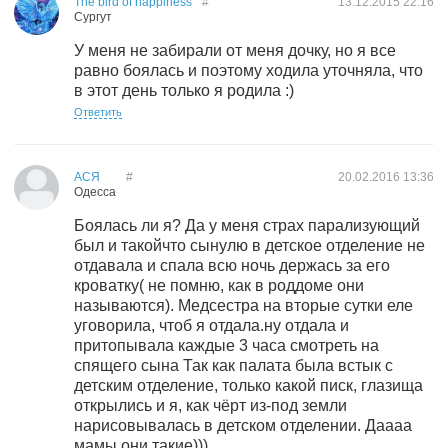
The bird of happiness
#
13.12.2015
22:16
Сургут
У меня не забирали от меня дочку, но я все
равно боялась и поэтому ходила уточняла, что
в этот день только я родила :)
Ответить
АСЯ
#
20.02.2016
13:36
Одесса
Боялась ли я? Да у меня страх парализующий
был и такойчто сынулю в детское отделение не
отдавала и спала всю ночь держась за его
кроватку( не помню, как в роддоме они
называются). Медсестра на вторые сутки еле
уговорила, чтоб я отдала.ну отдала и
притопывала каждые 3 часа смотреть на
спящего сына Так как палата была встык с
детским отделение, только какой писк, глазища
открылись и я, как чёрт из-под земли
нарисовывалась в детском отделении. Даааа
мамы они такие)))