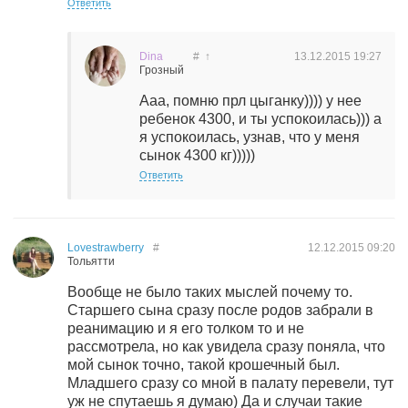
Ответить
Dina
#
↑
13.12.2015
19:27
Грозный
Ааа, помню прл цыганку)))) у нее
ребенок 4300, и ты успокоилась))) а
я успокоилась, узнав, что у меня
сынок 4300 кг)))))
Ответить
Lovestrawberry
#
12.12.2015
09:20
Тольятти
Вообще не было таких мыслей почему то.
Старшего сына сразу после родов забрали в
реанимацию и я его толком то и не
рассмотрела, но как увидела сразу поняла, что
мой сынок точно, такой крошечный был.
Младшего сразу со мной в палату перевели, тут
уж не спутаешь я думаю) Да и случаи такие