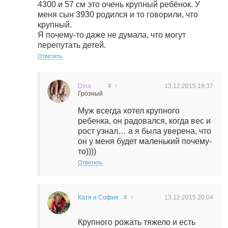
4300 и 57 см это очень крупный ребёнок. У
меня сын 3930 родился и то говорили, что
крупный.
Я почему-то даже не думала, что могут
перепутать детей.
Ответить
Dina
#
↑
13.12.2015
19:37
Грозный
Муж всегда хотел крупного
ребенка, он радовался, когда вес и
рост узнал… а я была уверена, что
он у меня будет маленький почему-
то))))
Ответить
Катя и София
#
↑
13.12.2015
20:04
Крупного рожать тяжело и есть