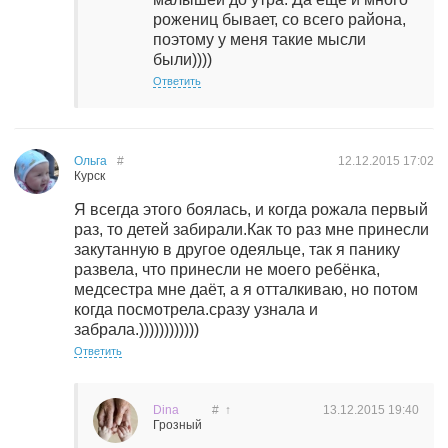
рожениц бывает, со всего района,
поэтому у меня такие мысли
были))))
Ответить
Ольга
#
12.12.2015
17:02
Курск
Я всегда этого боялась, и когда рожала первый
раз, то детей забирали.Как то раз мне принесли
закутанную в другое одеяльце, так я панику
развела, что принесли не моего ребёнка,
медсестра мне даёт, а я отталкиваю, но потом
когда посмотрела.сразу узнала и
забрала.))))))))))))
Ответить
Dina
#
↑
13.12.2015
19:40
Грозный