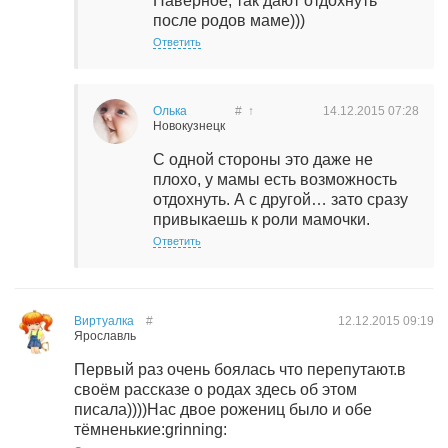
Наверное, так дают отдохнуть
после родов маме)))
Ответить
Олька
#
↑
14.12.2015
07:28
Новокузнецк
С одной стороны это даже не
плохо, у мамы есть возможность
отдохнуть. А с другой… зато сразу
привыкаешь к роли мамочки.
Ответить
Виртуалка
#
12.12.2015
09:19
Ярославль
Первый раз очень боялась что перепутают.в
своём рассказе о родах здесь об этом
писала))))Нас двое рожениц было и обе
тёмненькие:grinning: