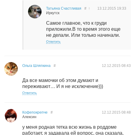
Татьяна Счастливая
#
↑
13.12.2015
19:33
Иркутск
Самое главное, что к груди
приложили.В то время этого еще
не делали. Или только начинали.
Ответить
Ольга Шляпкина
#
12.12.2015
08:43
Да все мамочки об этом думают и
переживают… И я не исключение)))
Ответить
Кофепокрепче
#
12.12.2015
08:48
Алексин
у меня родная тетка всю жизнь в роддоме
работает, я задавала ей вопрос, она сказала,