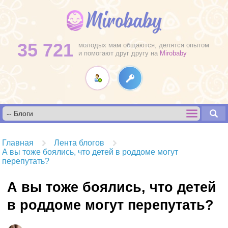
35 721
молодых мам общаются, делятся опытом
и помогают друг другу на
Mirobaby
Главная
Лента блогов
А вы тоже боялись, что детей в роддоме могут
перепутать?
А вы тоже боялись, что детей
в роддоме могут перепутать?