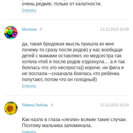
очень редкие, только от халатности.
Ответить
Малинка
#
12.12.2015
10:09
да, такая бредовая мысль пришла ко мне
почему-то сразу после родов) у нас вообщще
детей с мамами оставляют, но медсестра так
хотела чтоб я после родов отдохнула… а я так
боялась что это неспроста)) короче, ни фига я
не поспала—снаачала боялась что ребёнка
попутают, потом что он голодный)
Ответить
Лёвина Любовь
#
12.12.2015
10:10
Как назло в глаза «лезли» всякие такие случаи.
Поэтому мальчика запоминала.
Ответить