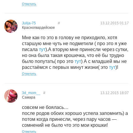
Ответить
Julija-75
#
13.12.2015
01:17
Красногвардейское
Мне как-то это в голову не приходило, хотя
старшую мне чуть не подметили ( про это я уже
писала
тут
).А вторую мне принесли через сутки,
но она была такая крошечка, что её бы трудно
было попутать( про это
тут
) А с младшей мы не
расстаёмся с первых минут жизни( это
тут
)!
Ответить
3d_mom__
#
13.12.2015
18:07
Самара
совсем не боялась…
после родов обоих хорошо успела запомнить) а
потом когда принесли, через пару часов —
сомнений не было что это мои крошки!
Ответить