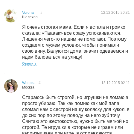
Vorona
#
12.12.2015
20:31
Шелехов
Я очень строгая мама. Если я встала и громко
сказала: «Таааак» все сразу успокаиваются.
Лишения чего-то нашим не помогают. Поэтому
создаем с мужем условия, чтобы понимали
свою вину. Балуются дома, значит одеваемся и
идем баловаться на улицу!
Ответить
Woopka
#
13.12.2015
02:11
Москва
Стараюсь быть строгой, но игрушки не ломаю а
просто убираю. Так как помню как мой папа
сломал нам с сестрой нашу коляску для кукол, я
до сих пор по этому поводу на него зуб точу.
Считаю это жестокостью, нужно быть мягкой но
строгой. Те игрушки в которые не играем или
капризничаем при игре, я отправляются