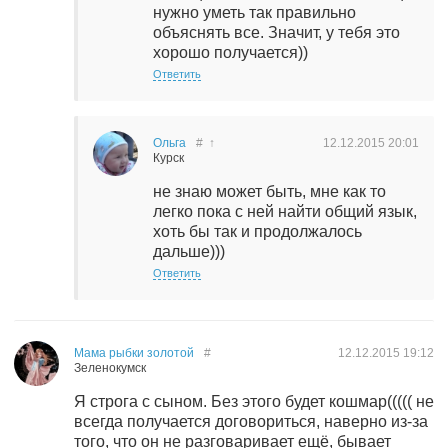
нужно уметь так правильно
объяснять все. Значит, у тебя это
хорошо получается))
Ответить
Ольга
#
↑
12.12.2015
20:01
Курск
не знаю может быть, мне как то
легко пока с ней найти общий язык,
хоть бы так и продолжалось
дальше)))
Ответить
Мама рыбки золотой
#
12.12.2015
19:12
Зеленокумск
Я строга с сыном. Без этого будет кошмар((((( не
всегда получается договориться, наверно из-за
того, что он не разговаривает ещё, бывает