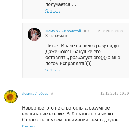
получается.…
Ответить
Мама рыбки золотой
#
↑
12.12.2015
20:38
Зеленокумск
Никак. Иначе на шею сразу сядут.
Даже боюсь бабушке его
оставлять, разбалует его)))) а мне
потом исправлять))))
Ответить
Лёвина Любовь
#
12.12.2015
19:59
Наверное, это не строгость, а разумное
воспитание всё же. Всё грамотно и четко.
Строгость, в моём понимании, нечто другое.
Ответить