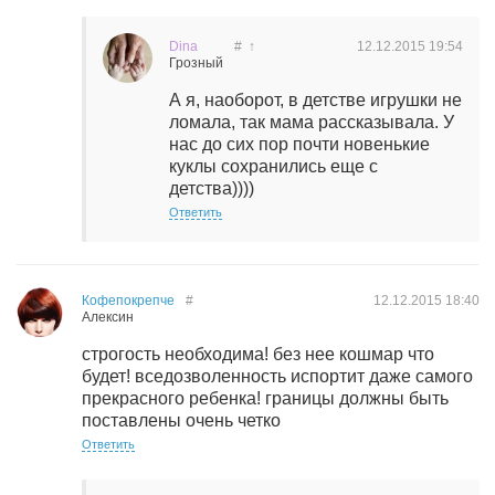
Dina
#
↑
12.12.2015
19:54
Грозный
А я, наоборот, в детстве игрушки не
ломала, так мама рассказывала. У
нас до сих пор почти новенькие
куклы сохранились еще с
детства))))
Ответить
Кофепокрепче
#
12.12.2015
18:40
Алексин
строгость необходима! без нее кошмар что
будет! вседозволенность испортит даже самого
прекрасного ребенка! границы должны быть
поставлены очень четко
Ответить