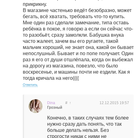
прикрикну.
В магазине частенько ведёт безобразно, может
бегать, всё хватать, требовать что-то купить.
Мне один раз сделали замечание, типа оставь
ребёнка в покое, я говорю а если он сейчас что-
то разобьёт, сразу замолкли. Бабушка внука
часто жалеет, зачем вы его ругаете, такой
мальчик хороший, не знает она, какой он бывает
непослушный. Бывает и по попе получает. Один
раз я его от души отшлёпала, когда он выбежал
на дорогу из магазина, повезло, что было
воскресенье, и машины почти не ездили. Как я
тогда кричала на него((((
Ответить
Dina
#
↑
12.12.2015
19:57
Грозный
Конечно, в таких случаях тем более
нужно сразу дать понять, что так
больше делать нельзя. Без
строгости никак с ними не