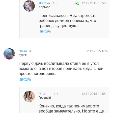
skaZzka
#
↑
12.12.2015
18:50
+1
Харьков
Подписываюсь. Я за строгость,
ребенок должен понимать, что
границы существуют.
Ответить
Ольга
#
12.12.2015
18:40
Курск
Первую дочь воспитывала ставя её в угол,
помогало, а вот вторая понимает, когда с ней
просто поговоришь.
Ответить
Dina
#
↑
12.12.2015
19:55
Грозный
Конечно, когда так понимает, это
вообще замечательно. Но жто еще