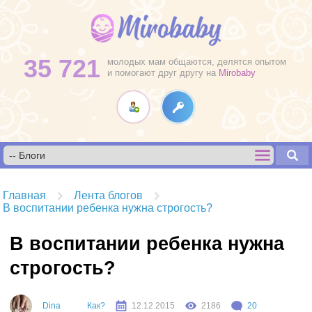
35 721
молодых мам общаются, делятся опытом
и помогают друг другу на
Mirobaby
Главная
Лента блогов
В воспитании ребенка нужна строгость?
В воспитании ребенка нужна
строгость?
Dina
Как?
12.12.2015
2186
20