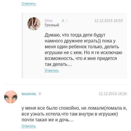
Ответить
Dina
#
↑
12.12.2015
19:53
Грозный
Думаю, что тогда дети будут
намного дружнее играть)) пока у
меня один ребенок только, делить
игрушки не с кем. Но я ге исключаю
возможность, что и мне придется
так делать…
Ответить
вишенка
#
12.12.2015
18:26
у меня все было спокойно, не ломали(ломала я,
все узнать хотела.что там внутри в игрушке)
почти такая же и дочь…
Ответить