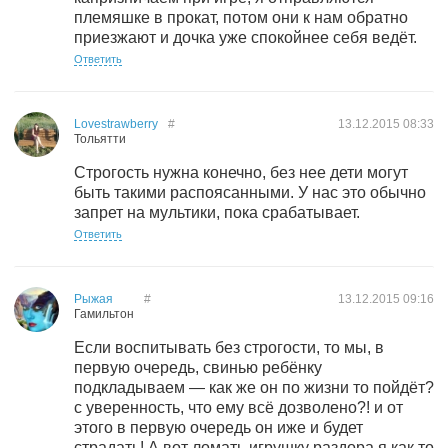
племяшке в прокат, потом они к нам обратно
приезжают и дочка уже спокойнее себя ведёт.
Ответить
Lovestrawberry
#
13.12.2015
08:33
Тольятти
Строгость нужна конечно, без нее дети могут
быть такими распоясанными. У нас это обычно
запрет на мультики, пока срабатывает.
Ответить
Рыжая
#
13.12.2015
09:16
Гамильтон
Если воспитывать без строгости, то мы, в
первую очередь, свинью ребёнку
подкладываем — как же он по жизни то пойдёт?
с уверенность, что ему всё дозволено?! и от
этого в первую очередь он иже и будет
страдать! А вот ломать игрушку раздора я как то