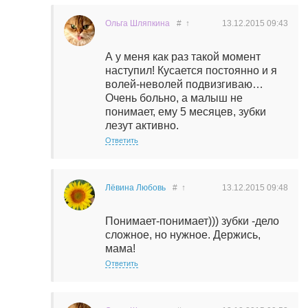
Ольга Шляпкина
#
↑
13.12.2015
09:43
А у меня как раз такой момент
наступил! Кусается постоянно и я
волей-неволей подвизгиваю…
Очень больно, а малыш не
понимает, ему 5 месяцев, зубки
лезут активно.
Ответить
Лёвина Любовь
#
↑
13.12.2015
09:48
Понимает-понимает))) зубки -дело
сложное, но нужное. Держись,
мама!
Ответить