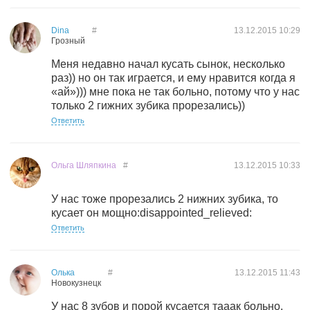
Dina
#
13.12.2015
10:29
Грозный
Меня недавно начал кусать сынок, несколько
раз)) но он так играется, и ему нравится когда я
«ай»))) мне пока не так больно, потому что у нас
только 2 гижних зубика прорезались))
Ответить
Ольга Шляпкина
#
13.12.2015
10:33
У нас тоже прорезались 2 нижних зубика, то
кусает он мощно:disappointed_relieved:
Ответить
Олька
#
13.12.2015
11:43
Новокузнецк
У нас 8 зубов и порой кусается тааак больно,