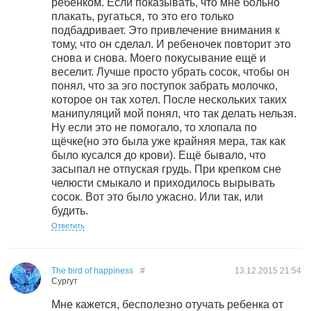
ребенком. Если показывать, что мне больно
плакать, ругаться, то это его только
подбадривает. Это привлечение внимания к
тому, что он сделал. И ребеночек повторит это
снова и снова. Моего покусывание ещё и
веселит. Лучше просто убрать сосок, чтобы он
понял, что за эго поступок забрать молочко,
которое он так хотел. После нескольких таких
манипуляций мой понял, что так делать нельзя.
Ну если это не помогало, то хлопала по
щёчке(но это была уже крайняя мера, так как
было кусался до крови). Ещё бывало, что
засыпал не отпуская грудь. При крепком сне
челюсти смыкало и приходилось вырывать
сосок. Вот это было ужасно. Или так, или
будить.
Ответить
The bird of happiness
#
13.12.2015
21:54
Сургут
Мне кажется, бесполезно отучать ребенка от