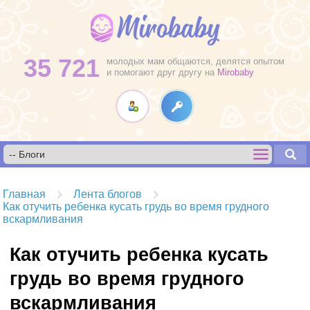
35 721
молодых мам общаются, делятся опытом
и помогают друг другу на
Mirobaby
Главная
Лента блогов
Как отучить ребенка кусать грудь во время грудного
вскармливания
Как отучить ребенка кусать
грудь во время грудного
вскармливания