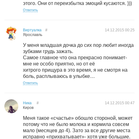
этого. Они от переизбытка эмоций кусаются. )))
Ответить
Виртуалка
#
14.12.2015
00:25
Ярославль
У меня младшая дочка до сих пор любит иногда
зубками грудь зажать.
Самое главное что она прекрасно понимает-
мне не особо приятно, но от её
хитрого прищура в это время, я не смотря на
боль, расплываюсь в улыбке…
Ответить
Ника
#
14.12.2015
00:47
Киров
Меня такое «счастье» обошло стороной, может
потому что не было молока и кормила совсем
мало (месяцев до 4). Зато за все другие места
исправно «прихватывает»- хотя уже большие.