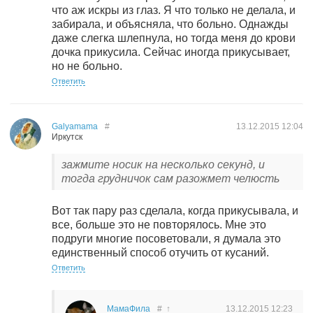
что аж искры из глаз. Я что только не делала, и
забирала, и объясняла, что больно. Однажды
даже слегка шлепнула, но тогда меня до крови
дочка прикусила. Сейчас иногда прикусывает,
но не больно.
Ответить
Galyamama
#
13.12.2015
12:04
Иркутск
зажмите носик на несколько секунд, и
тогда грудничок сам разожмет челюсть
Вот так пару раз сделала, когда прикусывала, и
все, больше это не повторялось. Мне это
подруги многие посоветовали, я думала это
единственный способ отучить от кусаний.
Ответить
МамаФила
#
↑
13.12.2015
12:23