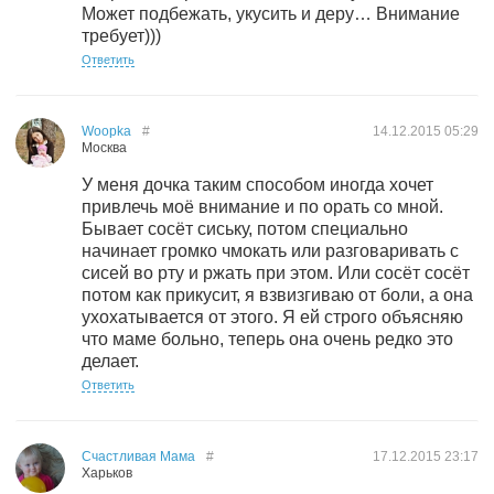
Может подбежать, укусить и деру… Внимание
требует)))
Ответить
Woopka
#
14.12.2015
05:29
Москва
У меня дочка таким способом иногда хочет
привлечь моё внимание и по орать со мной.
Бывает сосёт сиську, потом специально
начинает громко чмокать или разговаривать с
сисей во рту и ржать при этом. Или сосёт сосёт
потом как прикусит, я взвизгиваю от боли, а она
ухохатывается от этого. Я ей строго объясняю
что маме больно, теперь она очень редко это
делает.
Ответить
Счастливая Мама
#
17.12.2015
23:17
Харьков