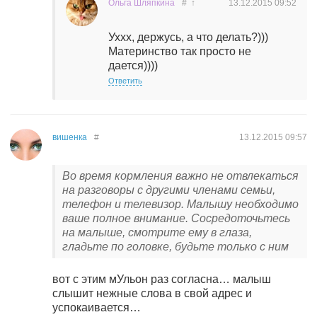
Ольга Шляпкина
#
↑
13.12.2015
09:52
Уххх, держусь, а что делать?)))
Материнство так просто не
дается))))
Ответить
вишенка
#
13.12.2015
09:57
Во время кормления важно не отвлекаться
на разговоры с другими членами семьи,
телефон и телевизор. Малышу необходимо
ваше полное внимание. Сосредоточьтесь
на малыше, смотрите ему в глаза,
гладьте по головке, будьте только с ним
вот с этим мУльон раз согласна… малыш
слышит нежные слова в свой адрес и
успокаивается…