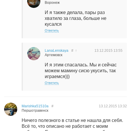
Воронеж
И я также делала, пары раз
хватило за глаза, больше не
кусался
Ответить
LanaLenskaya
#
↑
13.12.2015
13:55
Артемовск
И я этим спасалась. Мы и сейчас
можем мамину сисю укусить, так
играемся)))
Ответить
Marishka51510a
#
13.12.2015
13:32
Першотравенск
Ничего полезного в статье не нашла для себя.
Всё то, что описано не работает с моим