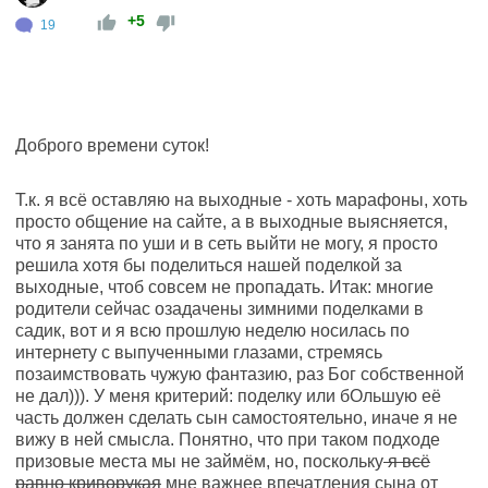
+5
19
Доброго времени суток!
Т.к. я всё оставляю на выходные - хоть марафоны, хоть
просто общение на сайте, а в выходные выясняется,
что я занята по уши и в сеть выйти не могу, я просто
решила хотя бы поделиться нашей поделкой за
выходные, чтоб совсем не пропадать. Итак: многие
родители сейчас озадачены зимними поделками в
садик, вот и я всю прошлую неделю носилась по
интернету с выпученными глазами, стремясь
позаимствовать чужую фантазию, раз Бог собственной
не дал))). У меня критерий: поделку или бОльшую её
часть должен сделать сын самостоятельно, иначе я не
вижу в ней смысла. Понятно, что при таком подходе
призовые места мы не займём, но
, поскольку
я всё
равно криворукая
мне важнее впечатления сына от