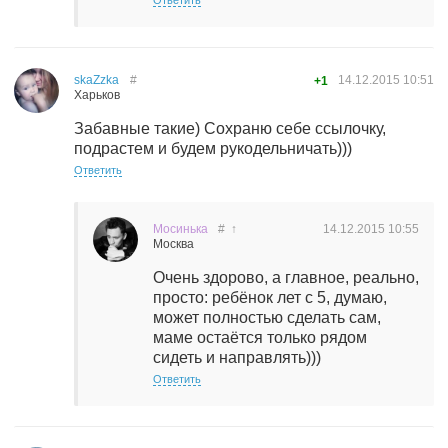
Ответить
skaZzka
#
14.12.2015
10:51
+1
Харьков
Забавные такие) Сохраню себе ссылочку,
подрастем и будем рукодельничать)))
Ответить
Мосинька
#
↑
14.12.2015
10:55
Москва
Очень здорово, а главное, реально,
просто: ребёнок лет с 5, думаю,
может полностью сделать сам,
маме остаётся только рядом
сидеть и направлять)))
Ответить