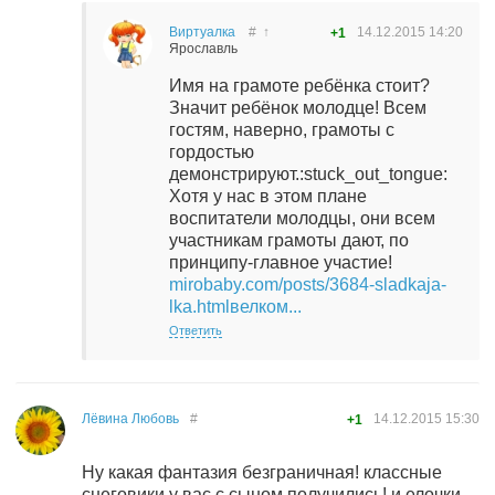
Виртуалка
#
↑
14.12.2015
14:20
+1
Ярославль
Имя на грамоте ребёнка стоит?
Значит ребёнок молодце! Всем
гостям, наверно, грамоты с
гордостью
демонстрируют.:stuck_out_tongue:
Хотя у нас в этом плане
воспитатели молодцы, они всем
участникам грамоты дают, по
принципу-главное участие!
mirobaby.com/posts/3684-sladkaja-
lka.html
велком...
Ответить
Лёвина Любовь
#
14.12.2015
15:30
+1
Ну какая фантазия безграничная! классные
снеговики у вас с сыном получились! и елочки