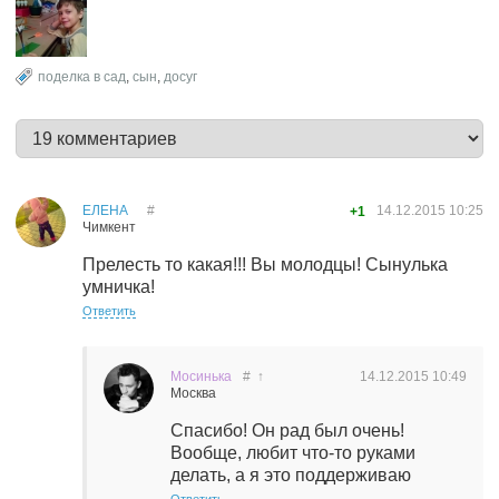
поделка в сад
,
сын
,
досуг
ЕЛЕНА
#
14.12.2015
10:25
+1
Чимкент
Прелесть то какая!!! Вы молодцы! Сынулька
умничка!
Ответить
Мосинька
#
↑
14.12.2015
10:49
Москва
Спасибо! Он рад был очень!
Вообще, любит что-то руками
делать, а я это поддерживаю