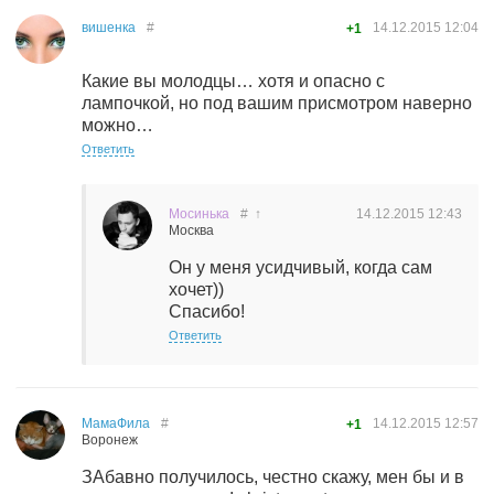
вишенка
#
14.12.2015
12:04
+1
Какие вы молодцы… хотя и опасно с
лампочкой, но под вашим присмотром наверно
можно…
Ответить
Мосинька
#
↑
14.12.2015
12:43
Москва
Он у меня усидчивый, когда сам
хочет))
Спасибо!
Ответить
МамаФила
#
14.12.2015
12:57
+1
Воронеж
ЗАбавно получилось, честно скажу, мен бы и в