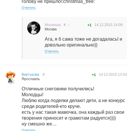
голову не пришло!:christmas_tree:
Ответить
Мосинька
#
↑
14.12.2015
14:09
+1
Москва
Ага, я б сама тоже не догадалась! и
довольно оригинально))
Ответить
Виртуалка
#
14.12.2015
13:54
+1
Ярославль
Отличные снеговики получились!
Молодцы!
Люблю когда поделки делают дети, а не конкурс
среди родителей-кто круче.
есть у нас такая мамочка, она каждый раз свои
творения приносит и грамотам радуется))))
ну смешно же…
Ответить