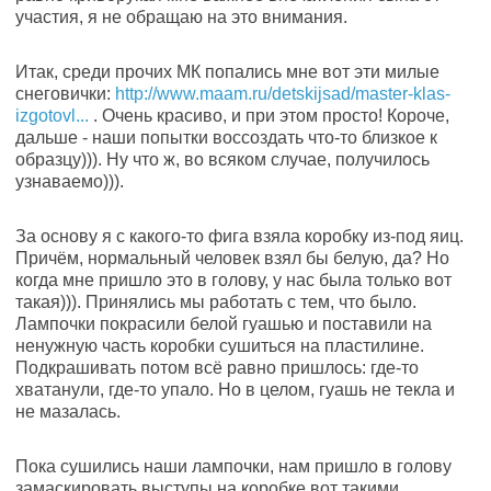
участия, я не обращаю на это внимания.
Итак, среди прочих МК попались мне вот эти милые
снеговички:
http://www.maam.ru/detskijsad/master-klas-
izgotovl...
. Очень красиво, и при этом просто! Короче,
дальше - наши попытки воссоздать что-то близкое к
образцу))). Ну что ж, во всяком случае, получилось
узнаваемо))).
За основу я с какого-то фига взяла коробку из-под яиц.
Причём, нормальный человек взял бы белую, да? Но
когда мне пришло это в голову, у нас была только вот
такая))). Принялись мы работать с тем, что было.
Лампочки покрасили белой гуашью и поставили на
ненужную часть коробки сушиться на пластилине.
Подкрашивать потом всё равно пришлось: где-то
хватанули, где-то упало. Но в целом, гуашь не текла и
не мазалась.
Пока сушились наши лампочки, нам пришло в голову
замаскировать выступы на коробке вот такими