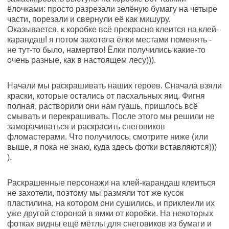
ёлочками: просто разрезали зелёную бумагу на четыре
части, порезали и свернули её как мишуру.
Оказывается, к коробке всё прекрасно клеится на клей-
карандаш! я потом захотела ёлки местами поменять -
не тут-то было, намертво! Ёлки получились какие-то
очень разные, как в настоящем лесу))).
Начали мы раскрашивать наших героев. Сначала взяли
краски, которые остались от пасхальных яиц. Фигня
полная, растворили они нам гуашь, пришлось всё
смывать и перекрашивать. После этого мы решили не
заморачиваться и раскрасить снеговиков
фломастерами. Что получилось, смотрите ниже (или
выше, я пока не знаю, куда здесь фотки вставляются)))
).
Раскрашенные персонажи на клей-карандаш клеиться
не захотели, поэтому мы размяли тот же кусок
пластилина, на котором они сушились, и приклеили их
уже другой стороной в ямки от коробки. На некоторых
фотках видны ещё мётлы для снеговиков из бумаги и