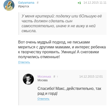
Galyamama
#
14.12.2015
11:11
+1
Иркутск
У меня критерий: поделку или бОльшую её
часть должен сделать сын
самостоятельно, иначе я не вижу в ней
смысла.
Вот очень мудрый подход, не письками
мериться с другими мамами, и интерес ребенка
к творчеству проявить. Умница! А снеговики
получились отменные!
Ответить
Мосинька
#
↑
14.12.2015
12:01
Москва
Спасибо! Макс, действительно, так
рад и горд!
Ответить