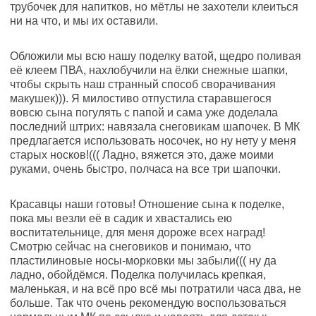
трубочек для напитков, но мётлы не захотели клеиться
ни на что, и мы их оставили.
Обложили мы всю нашу поделку ватой, щедро поливая
её клеем ПВА, нахлобучили на ёлки снежные шапки,
чтобы скрыть наш странный способ сворачивания
макушек))). Я милостиво отпустила старавшегося
вовсю сына погулять с папой и сама уже доделала
последний штрих: навязала снеговикам шапочек. В МК
предлагается использовать носочек, но ну нету у меня
старых носков!((( Ладно, вяжется это, даже моими
руками, очень быстро, полчаса на все три шапочки.
Красавцы наши готовы! Отношение сына к поделке,
пока мы везли её в садик и хвастались ею
воспитательнице, для меня дороже всех наград!
Смотрю сейчас на снеговиков и понимаю, что
пластилиновые носы-морковки мы забыли((( ну да
ладно, обойдёмся. Поделка получилась крепкая,
маленькая, и на всё про всё мы потратили часа два, не
больше. Так что очень рекомендую воспользоваться