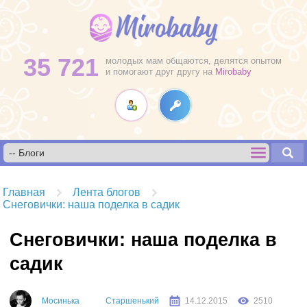
35 721
молодых мам общаются, делятся опытом
и помогают друг другу на
Mirobaby
Главная
Лента блогов
Снеговички: наша поделка в садик
Снеговички: наша поделка в
садик
Мосинька
Старшенький
14.12.2015
2510