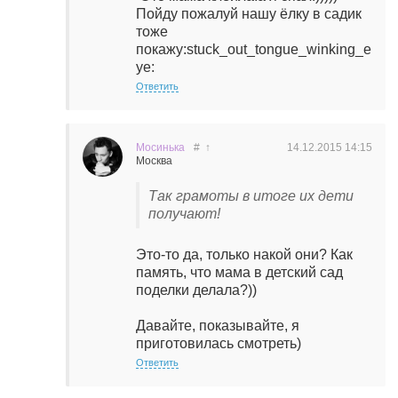
Пойду пожалуй нашу ёлку в садик
тоже
покажу:stuck_out_tongue_winking_e
ye:
Ответить
Мосинька
#
↑
14.12.2015
14:15
Москва
Так грамоты в итоге их дети
получают!
Это-то да, только накой они? Как
память, что мама в детский сад
поделки делала?))
Давайте, показывайте, я
приготовилась смотреть)
Ответить