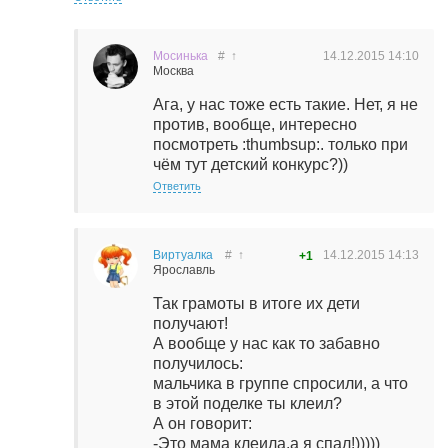
Мосинька
#
↑
14.12.2015
14:10
Москва
Ага, у нас тоже есть такие. Нет, я не
против, вообще, интересно
посмотреть :thumbsup:. только при
чём тут детский конкурс?))
Ответить
Виртуалка
#
↑
14.12.2015
14:13
+1
Ярославль
Так грамоты в итоге их дети
получают!
А вообще у нас как то забавно
получилось:
мальчика в группе спросили, а что
в этой поделке ты клеил?
А он говорит:
-Это мама клеила.а я спал!)))))