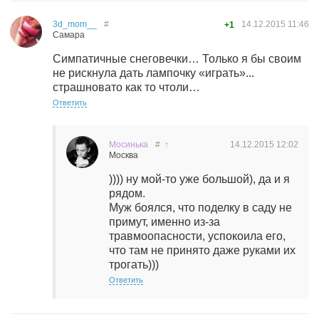
3d_mom__
#
14.12.2015
11:46
+1
Самара
Симпатичные снеговечки… Только я бы своим
не рискнула дать лампочку «играть»...
страшновато как то чтоли…
Ответить
Мосинька
#
↑
14.12.2015
12:02
Москва
)))) ну мой-то уже большой), да и я
рядом.
Муж боялся, что поделку в саду не
примут, именно из-за
травмоопасности, успокоила его,
что там не принято даже руками их
трогать)))
Ответить