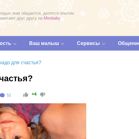
лодых мам общаются, делятся опытом
помогают друг другу на
Mirobaby
ость
Ваш малыш
Сервисы
Общени
надо для счастья?
счастья?
+4
52