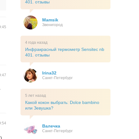
401. отзывы
Mamsik
Звенигород
9:45
4 года назад
Инфракрасный термометр Sensitec nb
401. отзывы
Irina32
9:47
Санкт-Петербург
у
5 лет назад
Какой кокон выбрать: Dolce bambino
или Зевушка?
9:54
Валечка
Санкт-Петербург
)