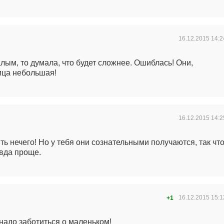
16.12.2015
14:2
лым, то думала, что будет сложнее. Ошиблась! Они,
ница небольшая!
16.12.2015
14:2
ть нечего! Но у тебя они сознательными получаются, так чт
авда проще.
16.12.2015
15:1
+1
надо заботиться о маленьком!