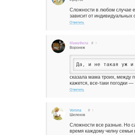
Сложности в любом случае ес
зависит от индивидуальных 
Ответить
МамаФила
#
↑
Воронеж
Да
,
 и не такая уж и
сказала мама троих, между 
кажется, все-таки погодки — 
Ответить
Vorona
#
↑
Шелехов
Сложности все разные. Но с
время каждому челну семьи и