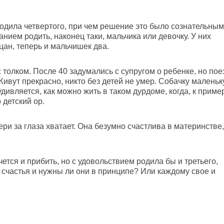
одила четвертого, при чем решение это было сознательным
ием родить, наконец таки, мальчика или девочку. У них
цан, теперь и мальчишек два.
с толком. После 40 задумались с супругом о ребенке, но пое
Живут прекрасно, никто без детей не умер. Собачку малень
дивляется, как можно жить в таком дурдоме, когда, к пример
 детский ор.
ери за глаза хватает. Она безумно счастлива в материнстве,
чется и прибить, но с удовольствием родила бы и третьего,
я счастья и нужны ли они в принципе? Или каждому свое и