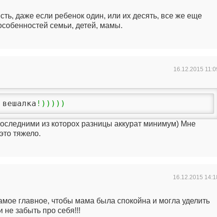
ть, даже если ребенок один, или их десять, все же еще
особенностей семьи, детей, мамы.
16.12.2015
11:0
 вешалка
!
)
)
)
)
)
последними из которох разницы аккурат минимум) Мне
это тяжело.
16.12.2015
14:1
амое главное, чтобы мама была спокойна и могла уделить
 не забыть про себя!!!