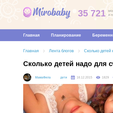
35 721
мо
и 
Главная
Планирование
Беременн
Главная
Лента блогов
Сколько детей 
Сколько детей надо для 
МамаФила
дети
16.12.2015
1829