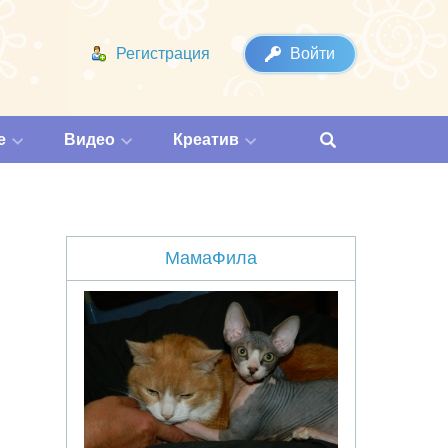
Регистрация
Войти
е
Видео
Креатив
МамаФила