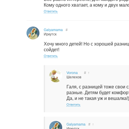
Кому одного хватает, а кому и двух мал
Ответить
Galyamama
#
Иркутск
Хочу много детей! Но с хорошей разнице
сойдет!
Ответить
Vorona
#
↑
Шелехов
Галя, с разницей тоже свои
разные. Детям будет комфор
Да, и не такая уж и вешалка!))
Ответить
Galyamama
#
↑
Иркутск