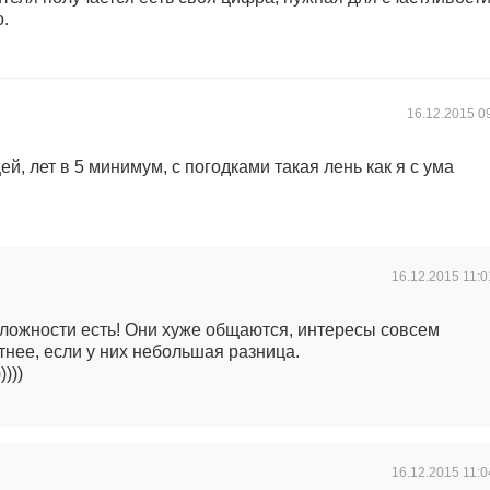
о.
16.12.2015
0
й, лет в 5 минимум, с погодками такая лень как я с ума
16.12.2015
11:0
 сложности есть! Они хуже общаются, интересы совсем
тнее, если у них небольшая разница.
)))
16.12.2015
11:0