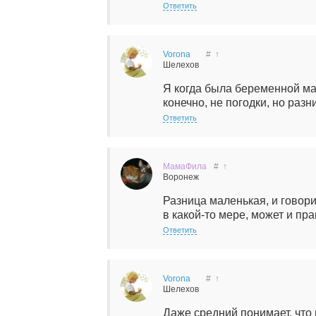
Ответить
Vorona
#
↑
Шелехов
Я когда была беременной ма
конечно, не погодки, но раз
Ответить
МамаФила
#
↑
Воронеж
Разница маленькая, и говори
в какой-то мере, может и пр
Ответить
Vorona
#
↑
Шелехов
Даже средний понимает, что 