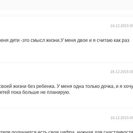
16.12.2015
0
еня дети -это смысл жизни.У меня двое и я считаю как раз
16.12.2015
0
воей жизни без ребенка. У меня одна только дочка, и я хоч
Детей пока больше не планирую.
16.12.2015
0
теля получается есть своя цифра, нужная для счастливости