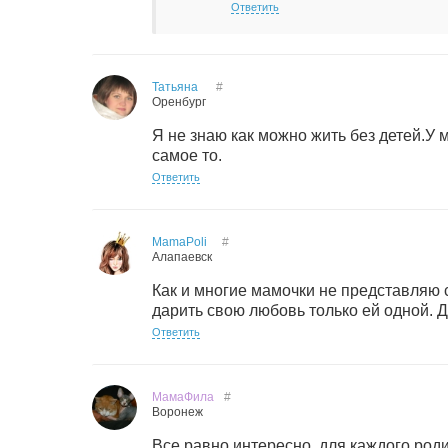
Ответить
Татьяна
#
Оренбург
Я не знаю как можно жить без детей.У м
самое то.
Ответить
MamaPoli
#
Алапаевск
Как и многие мамочки не представляю с
дарить свою любовь только ей одной. 
Ответить
МамаФила
#
Воронеж
Все равно интересно, для каждого роди