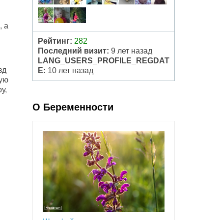
, а
Рейтинг:
282
Последний визит:
9 лет назад
LANG_USERS_PROFILE_REGDAT
зд
E:
10 лет назад
кую
у,
О Беременности