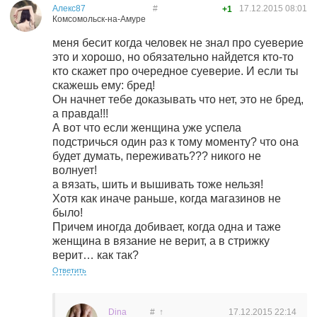
Алекс87
#
17.12.2015
08:01
+1
Комсомольск-на-Амуре
меня бесит когда человек не знал про суеверие
это и хорошо, но обязательно найдется кто-то
кто скажет про очередное суеверие. И если ты
скажешь ему: бред!
Он начнет тебе доказывать что нет, это не бред,
а правда!!!
А вот что если женщина уже успела
подстричься один раз к тому моменту? что она
будет думать, переживать??? никого не
волнует!
а вязать, шить и вышивать тоже нельзя!
Хотя как иначе раньше, когда магазинов не
было!
Причем иногда добивает, когда одна и таже
женщина в вязание не верит, а в стрижку
верит… как так?
Ответить
Dina
#
↑
17.12.2015
22:14