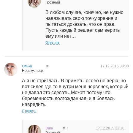
Грозный
В любом случае, конечно, не нужно
навязывать свою точку зрения и
пытаться доказать, что он прав.
Пусть каждый решает сам верить
ему или нет…
Ответить
Олька
#
17.12.2015
08:08
Новокузнецк
А я не стриглась. В приметы особо не верю, но
вот сидел где-то внутри меня червячек, который
не давал это сделать. Может потому что
беременность долгожданная, и я боялась
навредить.
Ответить
Dina
#
↑
17.12.2015
22:16
Грозный