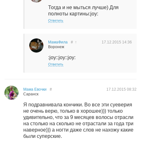
Тогда и не мыться лучше) Для
полноты картины:joy:
Ответить
МамаФила
#
↑
17.12.2015
14:36
Воронеж
:joy::joy::joy:
Ответить
Мама Евочки
#
17.12.2015
08:32
Саранск
Я подравнивала кончики. Во все эти суеверия
не очень верю, только в хорошее))) только
удивительно, что за 9 месяцев волосы отрасли
на столько на сколько не отрастали за года три
наверное))) а ногти даже слов не нахожу какие
были суперские.