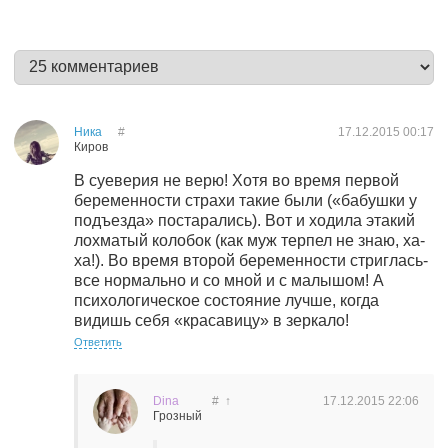
Ника
#
17.12.2015
00:17
Киров
В суеверия не верю! Хотя во время первой
беременности страхи такие были («бабушки у
подъезда» постарались). Вот и ходила этакий
лохматый колобок (как муж терпел не знаю, ха-
ха!). Во время второй беременности стриглась-
все нормально и со мной и с малышом! А
психологическое состояние лучше, когда
видишь себя «красавицу» в зеркало!
Ответить
Dina
#
↑
17.12.2015
22:06
Грозный