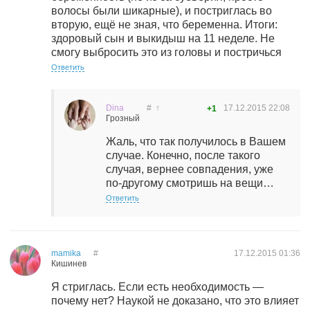
волосы были шикарные), и постриглась во
вторую, ещё не зная, что беременна. Итоги:
здоровый сын и выкидыш на 11 неделе. Не
смогу выбросить это из головы и постричься
Ответить
Dina
#
↑
17.12.2015
22:08
+1
Грозный
Жаль, что так получилось в Вашем
случае. Конечно, после такого
случая, вернее совпадения, уже
по-другому смотришь на вещи…
Ответить
mamika
#
17.12.2015
01:36
Кишинев
Я стриглась. Если есть необходимость —
почему нет? Наукой не доказано, что это влияет