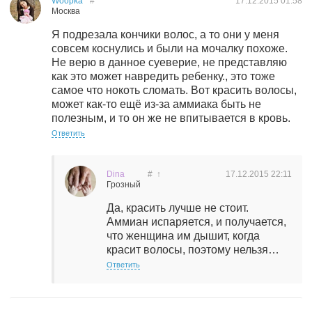
Woopka
#
17.12.2015
01:58
Москва
Я подрезала кончики волос, а то они у меня
совсем коснулись и были на мочалку похоже.
Не верю в данное суеверие, не представляю
как это может навредить ребенку., это тоже
самое что нокоть сломать. Вот красить волосы,
может как-то ещё из-за аммиака быть не
полезным, и то он же не впитывается в кровь.
Ответить
Dina
#
↑
17.12.2015
22:11
Грозный
Да, красить лучше не стоит.
Аммиан испаряется, и получается,
что женщина им дышит, когда
красит волосы, поэтому нельзя…
Ответить