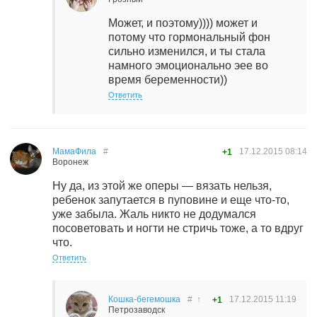
Может, и поэтому)))) может и
потому что гормональный фон
сильно изменился, и ты стала
намного эмоционально эее во
время беременности))
Ответить
МамаФила
#
17.12.2015
08:14
+1
Воронеж
Ну да, из этой же оперы — вязать нельзя,
ребенок запутается в пуповине и еще что-то,
уже забыла. Жаль никто не додумался
посоветовать и ногти не стричь тоже, а то вдруг
что.
Ответить
Кошка-бегемошка
#
↑
17.12.2015
11:19
+1
Петрозаводск