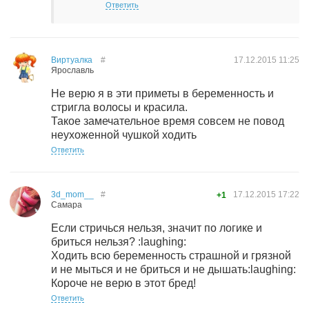
Ответить
Виртуалка
#
17.12.2015
11:25
Ярославль
Не верю я в эти приметы в беременность и
стригла волосы и красила.
Такое замечательное время совсем не повод
неухоженной чушкой ходить
Ответить
3d_mom__
#
17.12.2015
17:22
+1
Самара
Если стричься нельзя, значит по логике и
бриться нельзя? :laughing:
Ходить всю беременность страшной и грязной
и не мыться и не бриться и не дышать:laughing:
Короче не верю в этот бред!
Ответить