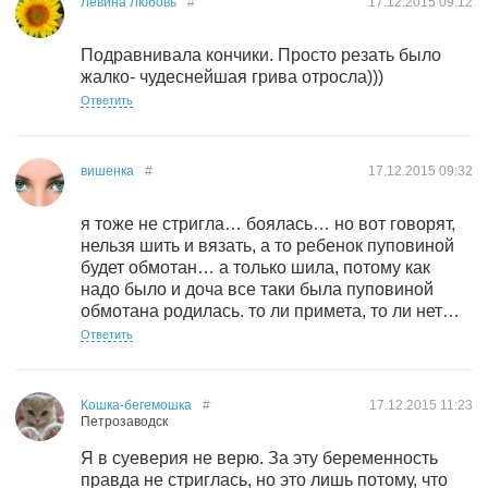
Лёвина Любовь
#
17.12.2015
09:12
Подравнивала кончики. Просто резать было
жалко- чудеснейшая грива отросла)))
Ответить
вишенка
#
17.12.2015
09:32
я тоже не стригла… боялась… но вот говорят,
нельзя шить и вязать, а то ребенок пуповиной
будет обмотан… а только шила, потому как
надо было и доча все таки была пуповиной
обмотана родилась. то ли примета, то ли нет…
Ответить
Кошка-бегемошка
#
17.12.2015
11:23
Петрозаводск
Я в суеверия не верю. За эту беременность
правда не стриглась, но это лишь потому, что