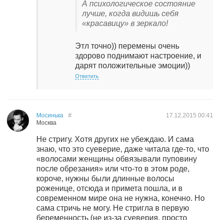
А психологическое состояние
лучше, когда видишь себя
«красавицу» в зеркало!
Этл точно)) перемены очень
здорово поднимают настроение, и
дарят положительные эмоции))
Ответить
Мосинька
#
17.12.2015
00:41
Москва
Не стригу. Хотя других не убеждаю. И сама
знаю, что это суеверие, даже читала где-то, что
«волосами женщины обвязывали пуповину
после обрезания» или что-то в этом роде,
короче, нужны были длинные волосы
роженице, отсюда и примета пошла, и в
современном мире она не нужна, конечно. Но
сама стричь не могу. Не стригла в первую
беременность (не из-за суеверия, просто