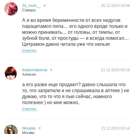
3d_mom__
#
20.12.2015
20:56
Самара
А я во время беременности от всех недугов
парацетамол пила… его одного вроде только и
можно принимать… от головы, от темпы, от
зубной боли, от простуды — и всегда помогал…
Цитрамон давно читала уже что нельзя
Ответить
Кофепокрепче
#
21.12.2015
00:19
Алексин
а его разве еще продают? давно слышала что
то, что запретили и не спрашивала в аптеке ) не
думаю, что то что я пью сейчас, намного
полезнее ) но мне можно,
Ответить
Woopka
#
21.12.2015
03:14
Москва