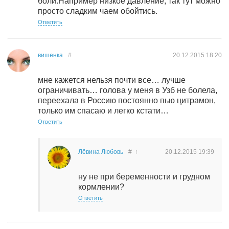
боли.Например низкое давление, так тут можно
просто сладким чаем обойтись.
Ответить
вишенка
#
20.12.2015
18:20
мне кажется нельзя почти все… лучше
ограничивать… голова у меня в Узб не болела,
переехала в Россию постоянно пью цитрамон,
только им спасаю и легко кстати…
Ответить
Лёвина Любовь
#
↑
20.12.2015
19:39
ну не при беременности и грудном
кормлении?
Ответить