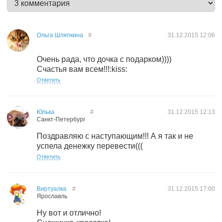
Ольга Шляпкина
#
31.12.2015
12:06
Очень рада, что дочка с подарком))))
Счастья вам всем!!!:kiss:
Ответить
Юлька
#
31.12.2015
12:13
Санкт-Петербург
Поздравляю с наступающим!!! А я так и не
успела денежку перевести(((
Ответить
Виртуалка
#
31.12.2015
17:00
Ярославль
Ну вот и отлично!