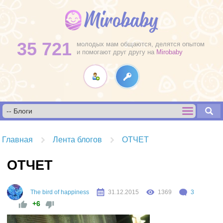
35 721
молодых мам общаются, делятся опытом
и помогают друг другу на
Mirobaby
Главная
Лента блогов
ОТЧЕТ
ОТЧЕТ
The bird of happiness
31.12.2015
1369
3
+6