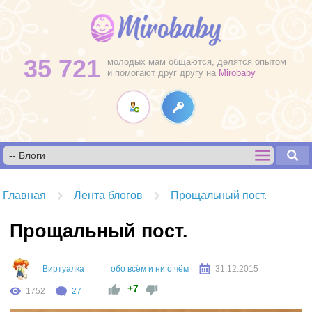
35 721
молодых мам общаются, делятся опытом
и помогают друг другу на
Mirobaby
Главная
Лента блогов
Прощальный пост.
Прощальный пост.
Виртуалка
обо всём и ни о чём
31.12.2015
+7
1752
27