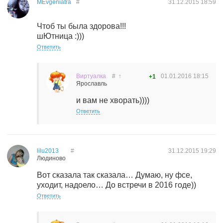
MEvgeniatra
#
31.12.2015
18:59
Чтоб ты была здорова!!!
шЮтница :)))
Ответить
Виртуалка
#
↑
01.01.2016
18:15
+1
Ярославль
и вам не хворать))))
Ответить
lilu2013
#
31.12.2015
19:29
Людиново
Вот сказала так сказала… Думаю, ну фсе,
уходит, надоело… До встречи в 2016 годе))
Ответить