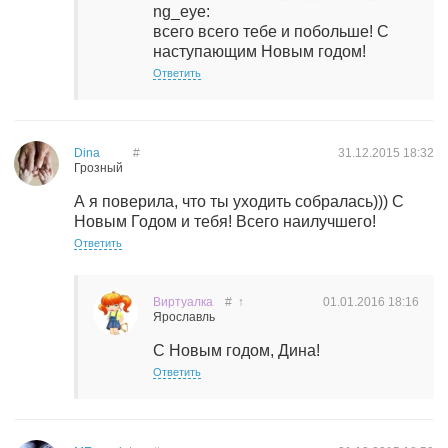
ng_eye:
всего всего тебе и побольше! С
наступающим Новым годом!
Ответить
Dina
#
31.12.2015
18:32
Грозный
А я поверила, что ты уходить собралась))) С
Новым Годом и тебя! Всего наилучшего!
Ответить
Виртуалка
#
↑
01.01.2016
18:16
Ярославль
С Новым годом, Дина!
Ответить