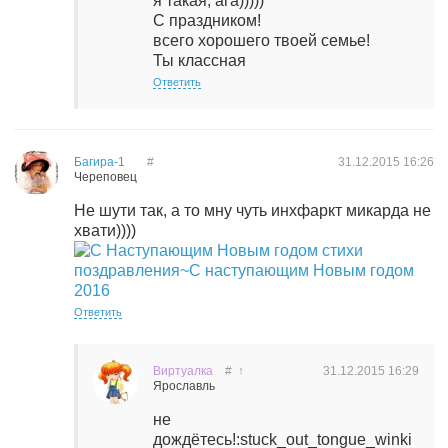
я такая, ага)))))
С праздником!
всего хорошего твоей семье!
Ты классная
Ответить
Багира-1
#
31.12.2015
16:26
Череповец
Не шути так, а то мну чуть инхфаркт микарда не
хвати))))
Ответить
Виртуалка
#
↑
31.12.2015
16:29
Ярославль
не
дождётесь!:stuck_out_tongue_winki