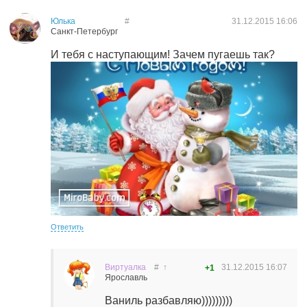
Юлька
#
31.12.2015
16:06
Санкт-Петербург
И тебя с наступающим! Зачем пугаешь так?
Ответить
Виртуалка
#
↑
31.12.2015
16:07
+1
Ярославль
Ваниль разбавляю)))))))))