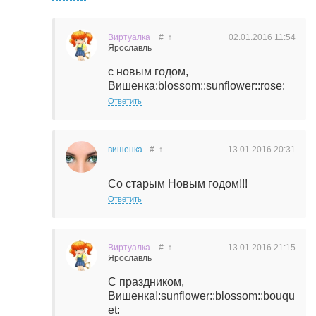
Виртуалка
#
↑
02.01.2016
11:54
Ярославль
с новым годом,
Вишенка:blossom::sunflower::rose:
Ответить
вишенка
#
↑
13.01.2016
20:31
Со старым Новым годом!!!
Ответить
Виртуалка
#
↑
13.01.2016
21:15
Ярославль
С праздником,
Вишенка!:sunflower::blossom::bouqu
et: