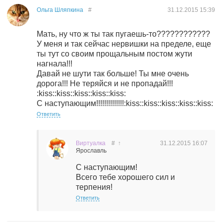
Ольга Шляпкина
#
31.12.2015
15:39
Мать, ну что ж ты так пугаешь-то????????????
У меня и так сейчас нервишки на пределе, еще
ты тут со своим прощальным постом жути
нагнала!!!
Давай не шути так больше! Ты мне очень
дорога!!! Не теряйся и не пропадай!!!
:kiss::kiss::kiss::kiss::kiss:
С наступающим!!!!!!!!!!!!!!:kiss::kiss::kiss::kiss::kiss:
Ответить
Виртуалка
#
↑
31.12.2015
16:07
Ярославль
С наступающим!
Всего тебе хорошего сил и
терпения!
Ответить