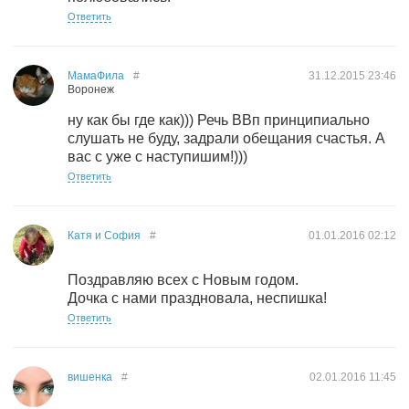
Ответить
МамаФила
#
31.12.2015
23:46
Воронеж
ну как бы где как))) Речь ВВп принципиально
слушать не буду, задрали обещания счастья. А
вас с уже с наступишим!)))
Ответить
Катя и София
#
01.01.2016
02:12
Поздравляю всех с Новым годом.
Дочка с нами праздновала, неспишка!
Ответить
вишенка
#
02.01.2016
11:45