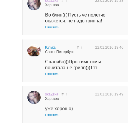
skaZzka
#
↑
22.01.2016
15:28
Харьков
Во блин((( Пусть че полегче
окажется, не надо гриппа!
Ответить
Юлька
#
↑
22.01.2016
19:46
Санкт-Петербург
Спасибо)))Про симптомы
почитала-не грипп)))Ттт
Ответить
skaZzka
#
↑
22.01.2016
19:49
Харьков
уже хорошо)
Ответить