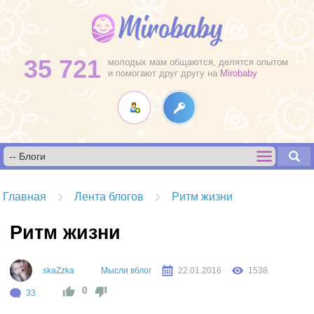
35 721
молодых мам общаются, делятся опытом
и помогают друг другу на
Mirobaby
Главная
Лента блогов
Ритм жизни
Ритм жизни
skaZzka
Мысли вблог
22.01.2016
1538
0
33