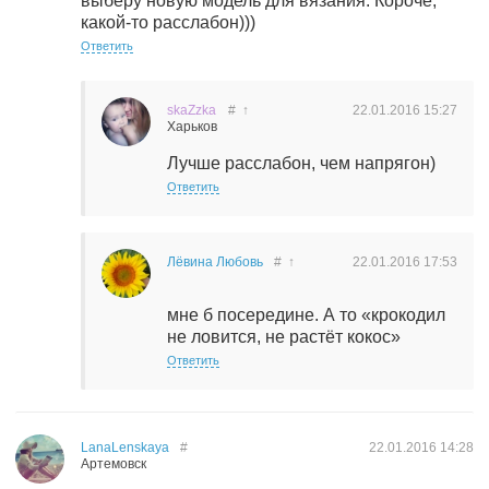
выберу новую модель для вязания. Короче,
какой-то расслабон)))
Ответить
skaZzka
#
↑
22.01.2016
15:27
Харьков
Лучше расслабон, чем напрягон)
Ответить
Лёвина Любовь
#
↑
22.01.2016
17:53
мне б посередине. А то «крокодил
не ловится, не растёт кокос»
Ответить
LanaLenskaya
#
22.01.2016
14:28
Артемовск