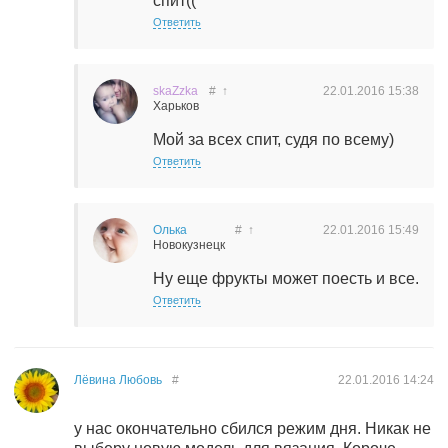
спит((
Ответить
skaZzka
#
↑
22.01.2016
15:38
Харьков
Мой за всех спит, судя по всему)
Ответить
Олька
#
↑
22.01.2016
15:49
Новокузнецк
Ну еще фрукты может поесть и все.
Ответить
Лёвина Любовь
#
22.01.2016
14:24
у нас окончательно сбился режим дня. Никак не