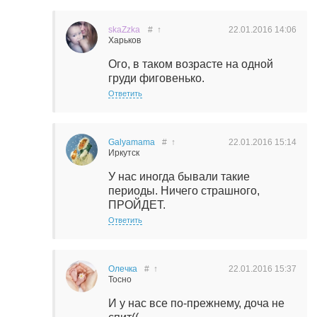
skaZzka
#
↑
22.01.2016
14:06
Харьков
Ого, в таком возрасте на одной
груди фиговенько.
Ответить
Galyamama
#
↑
22.01.2016
15:14
Иркутск
У нас иногда бывали такие
периоды. Ничего страшного,
ПРОЙДЕТ.
Ответить
Олечка
#
↑
22.01.2016
15:37
Тосно
И у нас все по-прежнему, доча не