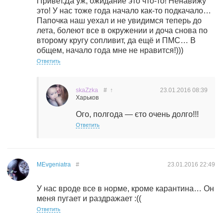
Привет.Да уж, ожидание это что-то! Ненавижу
это! У нас тоже года начало как-то подкачало…
Папочка наш уехал и не увидимся теперь до
лета, болеют все в окружении и доча снова по
второму кругу сопливит, да ещё и ПМС… В
общем, начало года мне не нравится!)))
Ответить
skaZzka
#
↑
23.01.2016
08:39
Харьков
Ого, полгода — єто очень долго!!!
Ответить
MEvgeniatra
#
23.01.2016
22:49
У нас вроде все в норме, кроме карантина… Он
меня пугает и раздражает :((
Ответить