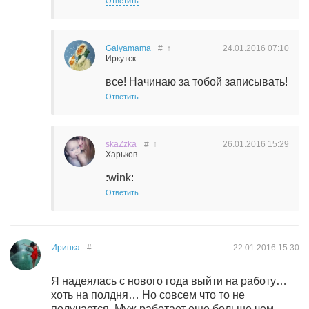
Ответить
Galyamama
#
↑
24.01.2016
07:10
Иркутск
все! Начинаю за тобой записывать!
Ответить
skaZzka
#
↑
26.01.2016
15:29
Харьков
:wink:
Ответить
Иринка
#
22.01.2016
15:30
Я надеялась с нового года выйти на работу…
хоть на полдня… Но совсем что то не
получается. Муж работает еще больше чем