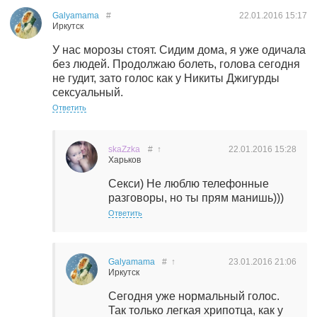
Galyamama
#
22.01.2016
15:17
Иркутск
У нас морозы стоят. Сидим дома, я уже одичала
без людей. Продолжаю болеть, голова сегодня
не гудит, зато голос как у Никиты Джигурды
сексуальный.
Ответить
skaZzka
#
↑
22.01.2016
15:28
Харьков
Секси) Не люблю телефонные
разговоры, но ты прям манишь)))
Ответить
Galyamama
#
↑
23.01.2016
21:06
Иркутск
Сегодня уже нормальный голос.
Так только легкая хрипотца, как у