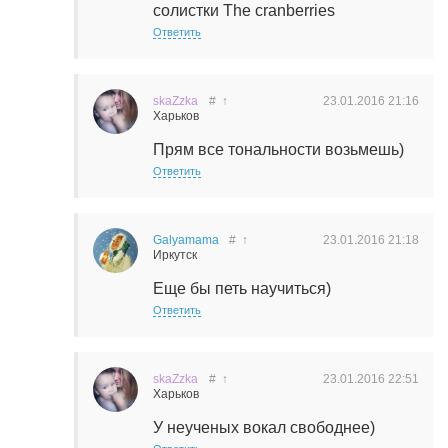
солистки The cranberries
Ответить
skaZzka
#
↑
23.01.2016
21:16
Харьков
Прям все тональности возьмешь)
Ответить
Galyamama
#
↑
23.01.2016
21:18
Иркутск
Еще бы петь научиться)
Ответить
skaZzka
#
↑
23.01.2016
22:51
Харьков
У неученых вокал свободнее)