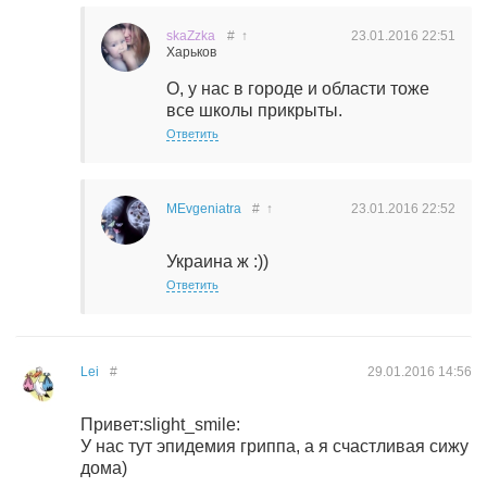
skaZzka
#
↑
23.01.2016
22:51
Харьков
О, у нас в городе и области тоже
все школы прикрыты.
Ответить
MEvgeniatra
#
↑
23.01.2016
22:52
Украина ж :))
Ответить
Lei
#
29.01.2016
14:56
Привет:slight_smile:
У нас тут эпидемия гриппа, а я счастливая сижу
дома)