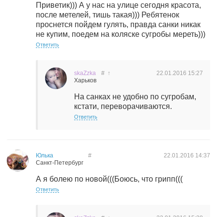
Приветик))) А у нас на улице сегодня красота,
после метелей, тишь такая))) Ребятенок
проснется пойдем гулять, правда санки никак
не купим, поедем на коляске сугробы мереть)))
Ответить
skaZzka
#
↑
22.01.2016
15:27
Харьков
На санках не удобно по сугробам,
кстати, переворачиваются.
Ответить
Юлька
#
22.01.2016
14:37
Санкт-Петербург
А я болею по новой(((Боюсь, что грипп(((
Ответить