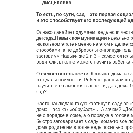
— дисциплине.
То есть, по сути, сад – это первая соц
и это способствует его последующей а
Однако давайте подумаем: ведь если честно
детсада.
Навык коммуникации
идеально р
начальном этапе именно на этом и делаетс
способами, а не добровольно-принудительн
заставим».Навыки же 2 и 3 – самостоятельн
родители, вполне можете научить ребенка и
О самостоятельности.
Конечно, дома возя
и недальновидности. Ребенок рано или поз
научить его самостоятельности, дав дома 
сад?
Часто наблюдаю такую картину: в саду ребен
дома – все как «обрубает»… А зачем? «Доб
не о порядке в доме, а о порядке в голове
быстро заговаривает в саду: дома-то все ло
дома родителям вполне ведь посильно прос