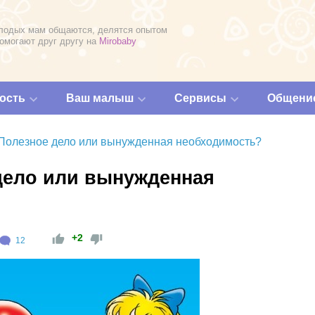
лодых мам общаются, делятся опытом
помогают друг другу на
Mirobaby
ость
Ваш малыш
Сервисы
Общени
 Полезное дело или вынужденная необходимость?
дело или вынужденная
+2
12