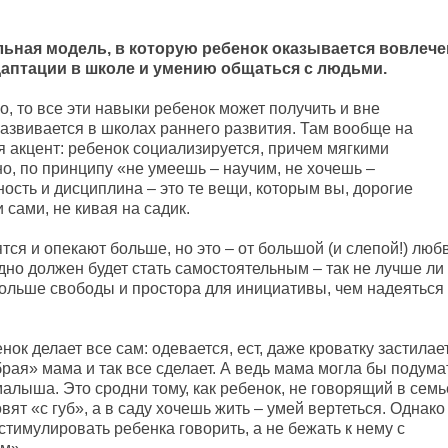
иальная модель, в которую ребенок оказывается вовлече
даптации в школе и умению общаться с людьми.
, то все эти навыки ребенок может получить и вне
азвивается в школах раннего развития. Там вообще на
я акцент: ребенок социализируется, причем мягкими
о, по принципу «не умеешь – научим, не хочешь –
ость и дисциплина – это те вещи, которым вы, дорогие
 сами, не кивая на садик.
тся и опекают больше, но это – от большой (и слепой!) люб
дно должен будет стать самостоятельным – так не лучше ли
больше свободы и простора для инициативы, чем надеяться
ок делает все сам: одевается, ест, даже кроватку застилает
рая» мама и так все сделает. А ведь мама могла бы подума
 малыша. Это сродни тому, как ребенок, не говорящий в семь
вят «с губ», а в саду хочешь жить – умей вертеться. Однако
тимулировать ребенка говорить, а не бежать к нему с