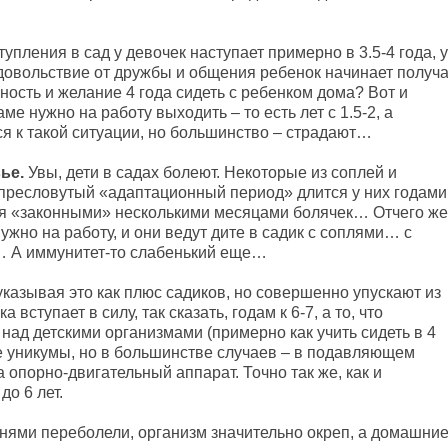
упления в сад у девочек наступает примерно в 3.5-4 года, у
удовольствие от дружбы и общения ребенок начинает получа
жность и желание 4 года сидеть с ребенком дома? Вот и
маме нужно на работу выходить – то есть лет с 1.5-2, а
я к такой ситуации, но большинство – страдают…
ье.
Увы, дети в садах болеют. Некоторые из соплей и
 пресловутый «адаптационный период» длится у них годами
ся «законными» несколькими месяцами болячек… Отчего же
нужно на работу, и они ведут дите в садик с соплями… с
 А иммунитет-то слабенький еще…
указывая это как плюс садиков, но совершенно упускают из
вступает в силу, так сказать, годам к 6-7, а то, что
над детскими организмами (примерно как учить сидеть в 4
ие уникумы, но в большинстве случаев – в подавляющем
 опорно-двигательный аппарат. Точно так же, как и
о 6 лет.
ями переболели, организм значительно окреп, а домашни