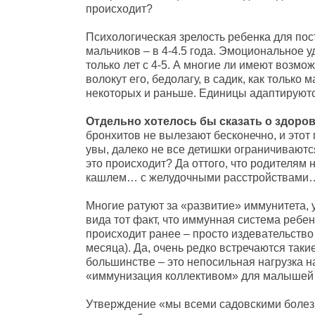
происходит?
Психологическая зрелость ребенка для пост
мальчиков – в 4-4.5 года. Эмоциональное 
только лет с 4-5. А многие ли имеют возмо
волокут его, бедолагу, в садик, как только 
некоторых и раньше. Единицы адаптируютс
Отдельно хотелось бы сказать о здоров
бронхитов не вылезают бесконечно, и этот
увы, далеко не все детишки ограничивают
это происходит? Да оттого, что родителям 
кашлем… с желудочными расстройствами…
Многие ратуют за «развитие» иммунитета, 
вида тот факт, что иммунная система ребенка 
происходит ранее – просто издевательство 
месяца). Да, очень редко встречаются так
большинстве – это непосильная нагрузка на
«иммунизация коллективом» для малышей д
Утверждение «мы всеми садовскими болезн