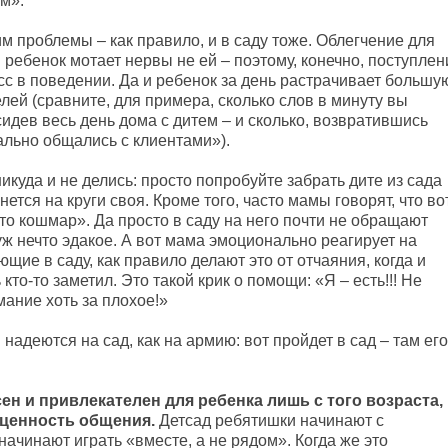
м».
им проблемы – как правило, и в саду тоже. Облегчение для
 ребенок мотает нервы не ей – поэтому, конечно, поступлен
сс в поведении. Да и ребенок за день растрачивает большу
елей (сравните, для примера, сколько слов в минуту вы
дев весь день дома с дитем – и сколько, возвратившись
ально общались с клиентами»).
икуда и не делись: просто попробуйте забрать дите из сада
нется на круги своя. Кроме того, часто мамы говорят, что во
сто кошмар». Да просто в саду на него почти не обращают
уж нечто эдакое. А вот мама эмоционально реагирует на
ющие в саду, как правило делают это от отчаяния, когда и
кто-то заметил. Это такой крик о помощи: «Я – есть!!! Не
мание хоть за плохое!»
адеются на сад, как на армию: вот пройдет в сад – там его
ен и привлекателен для ребенка лишь с того возраста,
 ценность общения.
Детсад ребятишки начинают с
начинают играть «вместе, а не рядом». Когда же это