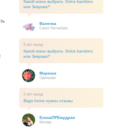
Какой кокон выбрать: Dolce bambino
или Зевушка?
ть
Валечка
Санкт-Петербург
5 лет назад
Какой кокон выбрать: Dolce bambino
:
или Зевушка?
Мариша
Одинцово
5 лет назад
Bago home нужны отзывы
ЕленаПРЕмудрая
Москва
е