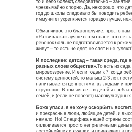
то и дело болеют, следовательно – занятия
чрезвычайно спорно. Да, нехорошо, что дет
год до школы следовало бы поводить ребенк
иммунитет укрепляется гораздо лучше, не
Обманчивое это благополучие, просто нам 
«Развивалка» лучше в том плане, что нет та
ребенок больше подготавливается к режиму
живут – то есть не едят, не спят и не гуляют)
И последнее: детсад – такая среда, где
разных слоев общества».
То есть из сада
мировоззрение. И если годам к 7, когда ре
систему ценностей, то малыш 2-3 лет, пос
напитывается ценностями, взглядами и при
окружение. В том числе – и детей из небла
семей, и (если не повезет) малокультурны
Боже упаси, я не хочу оскорбить воспит
и прекрасные люди, любящие детей, и выс
немало. Но! Специфика нашей страны состои
оплачивается просто неприличными деньга
достойнейших и лучших, и привлекает в пр