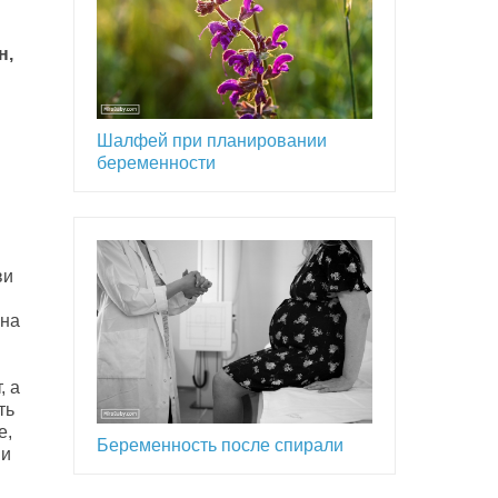
н,
Шалфей при планировании
беременности
ви
 на
, а
ть
е,
Беременность после спирали
 и