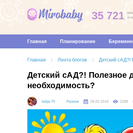
35 721
мо
и 
Главная
Планирование
Беременн
Главная
Лента блогов
Детский сАД?!
Детский сАД?! Полезное 
необходимость?
Julija-75
Разное
26.02.2016
2286