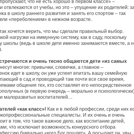
 пропускают, что не есть хорошо в первом классе» –
и отвлекаются от учебы, но это – упущение их родителей: з
а в школу раннего развития и занять его спортом – так
жели «переболением» в нежном возрасте.
так хочется верить, что мы сделали правильный выбор.
кой нагрузки на иммунную систему, как в саду, поскольку
 школы (ведь в школе дети именно занимаются вместе, а н
.
 встречаются и очень тесно общаются дети «из самых
 несут многое: привычки, словечки, а главное –
бенок идет в школу, он уже успеет впитать вашу семейную
тупающий в сад и проводящий там почти все свое время,
емами общения тех, кто составляет его непосредственное
гополучных (в первую очередь – морально и психологически
х и малоразвитых воспитателей…
ателей «как класс»!
Как и в любой профессии, среди них е
окопрофессиональные специалисты. И их очень и очень
т в том, что такое важное дело, как воспитание детей,
ми, что исключает возможность конкурсного отбора
офессию буквально «кого Бог пошлет». А посылает он, увы,