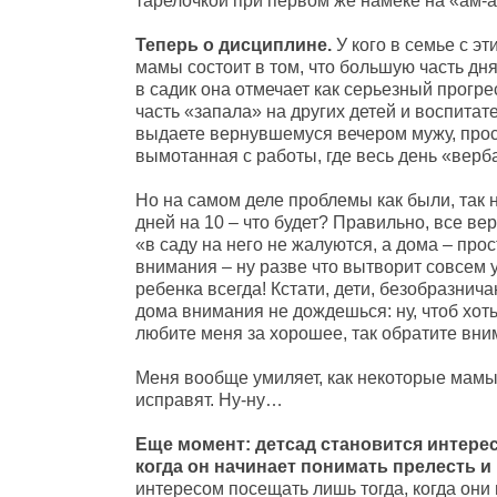
тарелочкой при первом же намеке на «ам-а
Теперь о дисциплине.
У кого в семье с эт
мамы состоит в том, что большую часть дня
в садик она отмечает как серьезный прогре
часть «запала» на других детей и воспитат
выдаете вернувшемуся вечером мужу, проси
вымотанная с работы, где весь день «верб
Но на самом деле проблемы как были, так н
дней на 10 – что будет? Правильно, все вер
«в саду на него не жалуются, а дома – про
внимания – ну разве что вытворит совсем 
ребенка всегда! Кстати, дети, безобразнича
дома внимания не дождешься: ну, чтоб хоть 
любите меня за хорошее, так обратите вни
Меня вообще умиляет, как некоторые мамы н
исправят. Ну-ну…
Еще момент: детсад становится интерес
когда он начинает понимать прелесть и
интересом посещать лишь тогда, когда они 