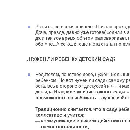
Вот и наше время пришло...Начали проходи
Доча, правда, давно уже готова( ходили в 
да и так всё время об этом разговаривает, г
обо мне...А сегодня ещё и эта статья попал
.
НУЖЕН ЛИ РЕБЁНКУ ДЕТСКИЙ САД?
Родителям, понятное дело, нужен. Большинс
ребёнком. Но вот нужен ли садик самому р
осталась в стороне от дискуссий и я – и ка
детсада.Итак,
мое мнение таково: сады –
возможность ее избежать – лучше избеж
Традиционно считается, что в саду реб
коллективе и учится:
— коммуникации и взаимодействию со 
— самостоятельности,