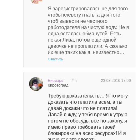
Я зарегистрировалась не для того
чтобы клевету гнать, а для того
чтоб вывести не честного
работодателя на чистую воду. Не я
одна осталась обманутой. Есть
некая Лиза, потом еще одной
девочке не проплатили. А сколько
их еще таких как я, неизвестно…
Ответить
Бисмарк
#
↑
23.03.2016
17:06
Кировоград
Требую доказательств… Я то могу
доказать что платила всем, а ты
давай докажи что не платила!
Давай я жду, у тебя время к утру а
потом не обесудь, все по закону, я
имею право требовать твоей
блокировки на всех ресурсах! И я
знаю как это сделать…