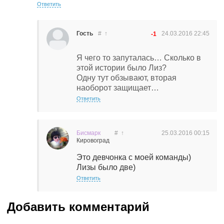
Ответить
Гость
#
↑
24.03.2016
22:45
-1
Я чего то запуталась… Сколько в
этой истории было Лиз?
Одну тут обзывают, вторая
наоборот защищает…
Ответить
Бисмарк
#
↑
25.03.2016
00:15
Кировоград
Это девчонка с моей команды)
Лизы было две)
Ответить