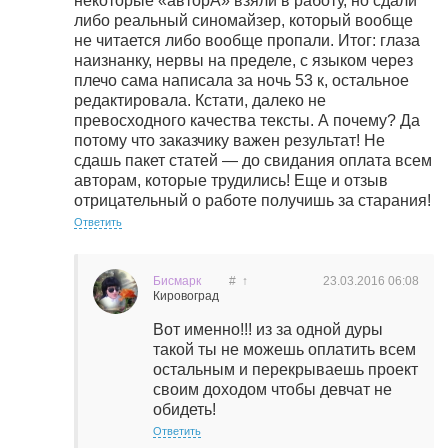
некоторые «авторА» взяли в работу, но сдали
либо реальный синомайзер, который вообще
не читается либо вообще пропали. Итог: глаза
наизнанку, нервы на пределе, с языком через
плечо сама написала за ночь 53 к, остальное
редактировала. Кстати, далеко не
превосходного качества тексты. А почему? Да
потому что заказчику важен результат! Не
сдашь пакет статей — до свидания оплата всем
авторам, которые трудились! Еще и отзыв
отрицательный о работе получишь за старания!
Ответить
Бисмарк
#
↑
23.03.2016
06:08
Кировоград
Вот именно!!! из за одной дуры
такой ты не можешь оплатить всем
остальным и перекрываешь проект
своим доходом чтобы девчат не
обидеть!
Ответить