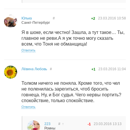
Юлька
#
23.03.2016
10:58
+2
Санкт-Петербург
Я в шоке, если честно! Зашла, а тут такое… Ты,
главное не реви.А я уж точно могу сказать
всем, что Тоня не обманщица!
Ответить
Лёвина Любовь
#
23.03.2016
11:04
+1
Толком ничего не поняла. Кроме того, что чел
не поленилась зарегиться, чтоб бросить
говнеца. Ну, и Бог судья. Чего нервы портить?
спокойствие, только спокойствие.
Ответить
223
#
↑
23.03.2016
13:13
-1
Ромны