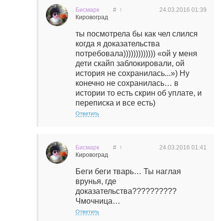
Бисмарк
#
↑
24.03.2016
01:39
Кировоград
ты посмотрела бы как чел слился
когда я доказательства
потребовала))))))))))))) «ой у меня
дети скайп заблокировали, ой
история не сохранилась...») Ну
конечно не сохранилась… в
истории то есть скрин об уплате, и
переписка и все есть)
Ответить
Бисмарк
#
↑
24.03.2016
01:41
Кировоград
Беги беги тварь… Ты наглая
врунья, где
доказательства??????????
Чмочница…
Ответить