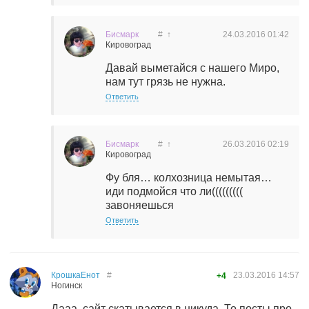
Бисмарк
#
↑
24.03.2016
01:42
Кировоград
Давай выметайся с нашего Миро,
нам тут грязь не нужна.
Ответить
Бисмарк
#
↑
26.03.2016
02:19
Кировоград
Фу бля… колхозница немытая…
иди подмойся что ли(((((((((
завоняешься
Ответить
КрошкаЕнот
#
23.03.2016
14:57
+4
Ногинск
Дааа, сайт скатывается в никуда. То посты про