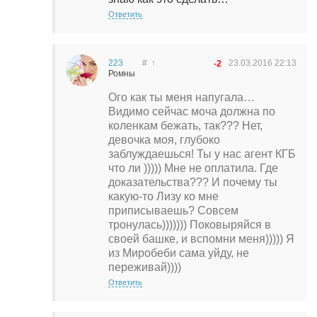
Ответить
223
#
↑
23.03.2016
22:13
-2
Ромны
Ого как ты меня напугала…
Видимо сейчас моча должна по
коленкам бежать, так??? Нет,
девочка моя, глубоко
заблуждаешься! Ты у нас агент КГБ
что ли ))))) Мне не оплатила. Где
доказательства??? И почему ты
какую-то Лизу ко мне
приписываешь? Совсем
тронулась))))))) Поковыряйся в
своей башке, и вспомни меня))))) Я
из Миробеби сама уйду, не
переживай))))
Ответить