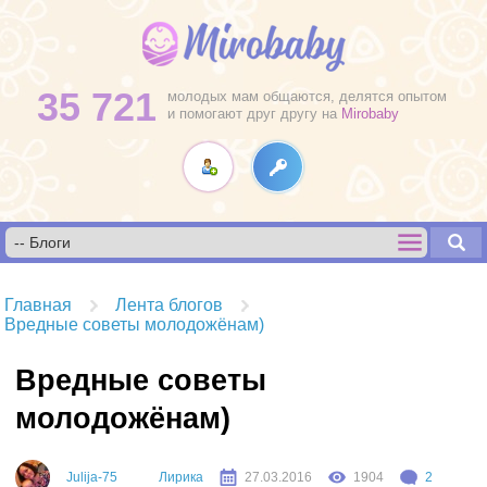
35 721
молодых мам общаются, делятся опытом
и помогают друг другу на
Mirobaby
Главная
Лента блогов
Вредные советы молодожёнам)
Вредные советы
молодожёнам)
Julija-75
Лирика
27.03.2016
1904
2