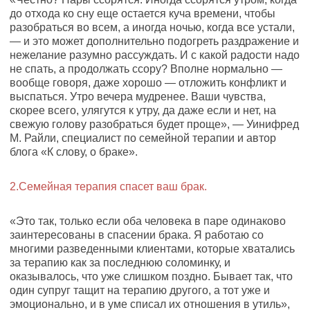
до отхода ко сну еще остается куча времени, чтобы
разобраться во всем, а иногда ночью, когда все устали,
— и это может дополнительно подогреть раздражение и
нежелание разумно рассуждать. И с какой радости надо
не спать, а продолжать ссору? Вполне нормально —
вообще говоря, даже хорошо — отложить конфликт и
выспаться. Утро вечера мудренее. Ваши чувства,
скорее всего, улягутся к утру, да даже если и нет, на
свежую голову разобраться будет проще», — Уинифред
М. Райли, специалист по семейной терапии и автор
блога «К слову, о браке».
2.Семейная терапия спасет ваш брак.
«Это так, только если оба человека в паре одинаково
заинтересованы в спасении брака. Я работаю со
многими разведенными клиентами, которые хватались
за терапию как за последнюю соломинку, и
оказывалось, что уже слишком поздно. Бывает так, что
один супруг тащит на терапию другого, а тот уже и
эмоционально, и в уме списал их отношения в утиль»,