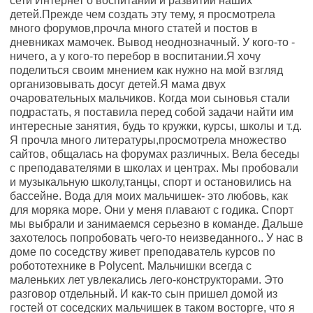
сети Интернет о воспитании и развитии наших
детей.Прежде чем создать эту тему, я просмотрела
много форумов,прочла много статей и постов в
дневниках мамочек. Вывод неоднозначный. У кого-то -
ничего, а у кого-то перебор в воспитании.Я хочу
поделиться своим мнением как нужно на мой взгляд
организовывать досуг детей.Я мама двух
очаровательных мальчиков. Когда мои сыновья стали
подрастать, я поставила перед собой задачи найти им
интересные занятия, будь то кружки, курсы, школы и т.д.
Я прочла много литературы,просмотрела множество
сайтов, общалась на форумах различных. Вела беседы
с преподавателями в школах и центрах. Мы пробовали
и музыкальную школу,танцы, спорт и остановились на
бассейне. Вода для моих мальчишек- это любовь, как
для моряка море. Они у меня плавают с годика. Спорт
мы выбрали и занимаемся серьезно в команде. Дальше
захотелось попробовать чего-то неизведанного.. У нас в
доме по соседству живет преподаватель курсов по
робототехнике в Polycent. Мальчишки всегда с
маленьких лет увлекались лего-конструкторами. Это
разговор отдельный. И как-то сын пришел домой из
гостей от соседских мальчишек в таком восторге, что я