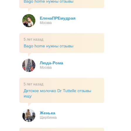
Bago home нужны отзывы
ЕленаПРЕмудрая
Москва
5 лет назад
Bago home нужны отзывы
Люда-Рома
Москва
5 лет назад
Детское молочко Dr Tuttelle отзывы
ищу
Женька
Щербинка