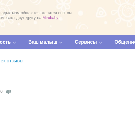
лодых мам общаются, делятся опытом
помогают друг другу на
Mirobaby
ость
Ваш малыш
Сервисы
Общени
ек отзывы
0