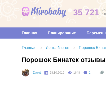
35 721
мо
и 
Главная
Планирование
Беременн
Главная
Лента блогов
Порошок Бинат
Порошок Бинатек отзывы
Zawet
28.10.2016
1648
2