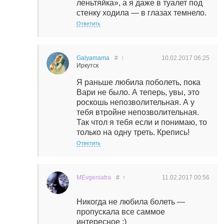
леньтяйка», а я даже в туалет под
стенку ходила — в глазах темнело.
Ответить
Galyamama
#
↑
10.02.2017
06:25
Иркутск
Я раньше любила поболеть, пока
Вари не было. А теперь, увы, это
роскошь непозволительная. А у
тебя втройне непозволительная.
Так чтол я тебя если и понимаю, то
только на одну треть. Крепись!
Ответить
MEvgeniatra
#
↑
11.02.2017
00:56
Никогда не любила болеть —
пропускала все саммое
интересное :)