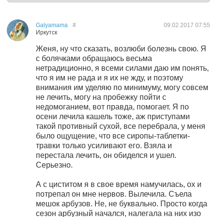
Galyamama
#
09.02.2017
07:55
Иркутск
Женя, ну что сказать, возлюби болезнь свою. Я
с болячками обращаюсь весьма
нетрадиционно, я всеми силами даю им понять,
что я им не рада и я их не жду, и поэтому
внимания им уделяю по минимуму, могу совсем
не лечить, могу на пробежку пойти с
недомоганием, вот правда, помогает. Я по
осени лечила кашель тоже, аж приступами
такой противный сухой, все перебрала, у меня
было ощущение, что все сиропы-таблетки-
травки только усиливают его. Взяла и
перестала лечить, он обиделся и ушел.
Серьезно.
А с циститом я в свое время намучилась, ох и
потрепал он мне нервов. Вылечила. Съела
мешок арбузов. Не, не буквально. Просто когда
сезон арбузный начался, налегала на них изо