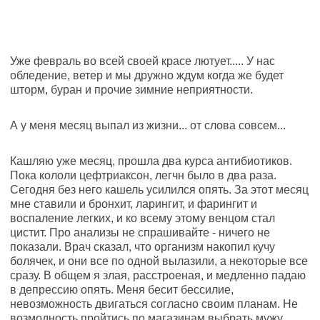
Уже февраль во всей своей красе лютует..... У нас
обледение, ветер и мы дружно ждум когда же будет
шторм, буран и прочие зимние неприятности.
А у меня месяц выпал из жизни... от слова совсем...
Кашляю уже месяц, прошла два курса антибиотиков.
Пока кололи цефтриаксон, легчн было в два раза.
Сегодня без него кашель усилился опять. За этот месяц
мне ставили и бронхит, ларингит, и фарингит и
воспаление легких, и ко всему этому венцом стал
цистит. Про анализы не спрашивайте - ничего не
показали. Врач сказал, что организм накопил кучу
болячек, и они все по одной вылазили, а некоторые все
сразу. В общем я злая, расстроеная, и медленно падаю
в депрессию опять. Меня бесит бессилие,
невозможность двигаться согласно своим планам. Не
возмодность пройтись по магазинам выбрать мужу