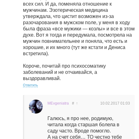
всех сил. И да, поменяла отношение к
мужчинам. Эзотерическая медицина
утверждала, что цистит возможен из-за
разочарования в мужском поле, у меня в ходу
была фраза «все мужики — козлы» и все в этом
духе. Вот я тогда и передумала, посмотрела на
мужчин повнимательнее и поняла, что есть и
хорошие, и их много (тут же кстати и Дениса
встретила).
Короче, почитай про психосоматику
заболеваний и не отчаивайся, а
выздоравливай.
Ответить
MEvgeniatra
#
↑
10.02.2017
01:03
Галюсь, я про нее, родимую,
читала когда старшая болела в
саду часто. Вроде помогло.
А на счет себя… ТО честно тебе