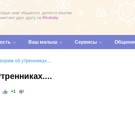
лодых мам общаются, делятся опытом
помогают друг другу на
Mirobaby
ость
Ваш малыш
Сервисы
Общени
ворим об утренниках....
тренниках....
+1