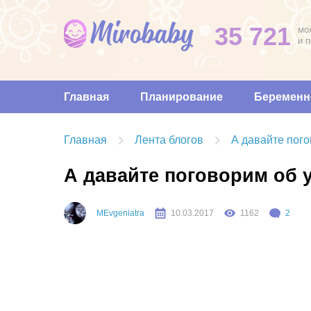
35 721
мо
и 
Главная
Планирование
Беременн
Главная
Лента блогов
А давайте пого
А давайте поговорим об у
MEvgeniatra
10.03.2017
1162
2