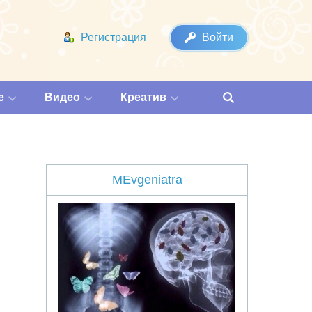
Регистрация
Войти
е
Видео
Креатив
MEvgeniatra