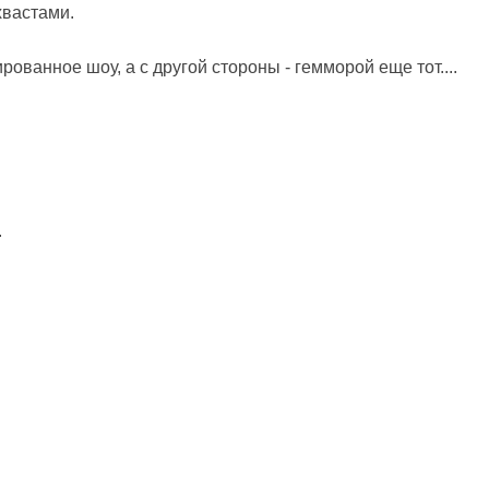
хвастами.
ованное шоу, а с другой стороны - гемморой еще тот....
.