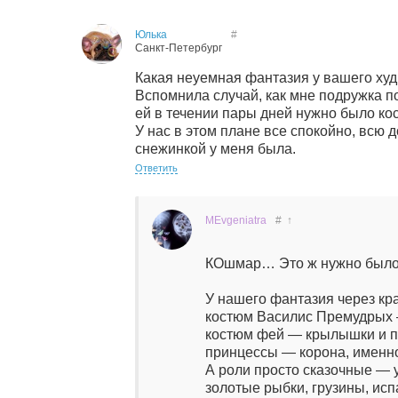
Юлька
#
Санкт-Петербург
Какая неуемная фантазия у вашего худр
Вспомнила случай, как мне подружка п
ей в течении пары дней нужно было ко
У нас в этом плане все спокойно, всю 
снежинкой у меня была.
Ответить
MEvgeniatra
#
↑
КОшмар… Это ж нужно было 
У нашего фантазия через кра
костюм Василис Премудрых —
костюм фей — крылышки и п
принцессы — корона, именно
А роли просто сказочные — 
золотые рыбки, грузины, исп