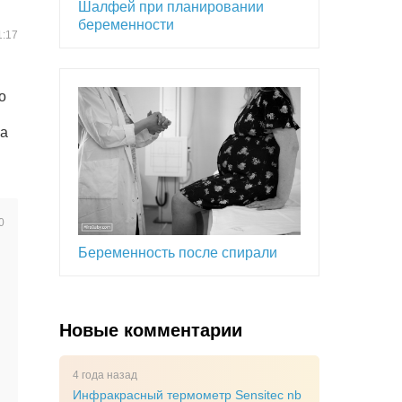
Шалфей при планировании
беременности
1:17
о
на
0
Беременность после спирали
Новые комментарии
4 года назад
Инфракрасный термометр Sensitec nb