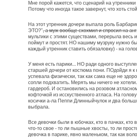
Мне порой кажется, что сценарий на утренники 
Потому что иногда такое завернут, что хоть стой,
На этот утренник дочери выпала роль Барбари
ЭТО?"
, а муж вообще схохмил и спросил на ан
мультики с этими существами, перерыла весь ин
поймут и простят. НО нашиму музруку нужно бы
каждый утренник ставить обязаловку) - на голо
У меня есть парики... НО ради одного выступле
старшей дочери от костюма пони. ПОдойди я к 
успевала физически, так как сама еще не здоро
сопли подхватить. Мерять мы ничего не хотели.
гардероб. И остановились на розовом атласном
кофточкой из исскуственного атласа. На голову
косички а-ла Пеппи Длинныйчулок и два больши
выбрала.
Все девочки были в юбочках, кто в пачках, кто 
что-то свое - то ли пышные хвосты, то ли прост
девочка в парике, явно маленьком, так как вол