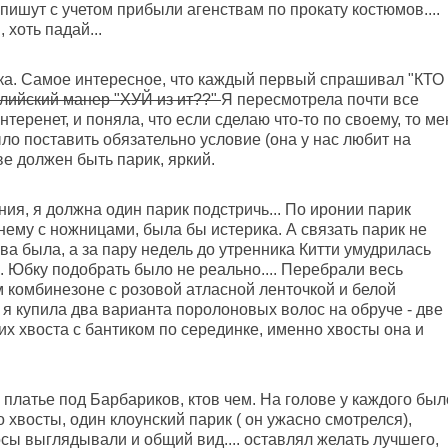
пишут с учетом прибыли агенствам по прокату костюмов....
 хоть падай...
ка. Самое интересное, что каждый первый спрашивал "КТО
глийский манер "ХУЙ из ит??"
Я пересмотрела почти все
теренет, и поняла, что если сделаю что-то по своему, то ме
ло поставить обязательно условие (она у нас любит на
ве должен быть парик, яркий.
ния, я должна один парик подстричь... По иронии парик
нему с ножницами, была бы истерика. А связать парик не
ва была, а за пару недель до утренника Китти умудрилась
. Юбку подобрать было не реально.... Перебрали весь
 комбинезоне с розовой атласной ленточкой и белой
 я купила два варианта поролоновых волос на обруче - две
х хвоста с бантиком по серединке, именно хвосты она и
в платье под Барбариков, ктов чем. На голове у каждого был
о хвосты, один клоунский парик ( он ужасно смотрелся),
осы выглядывали и общий вид.... оставлял желать лучшего,