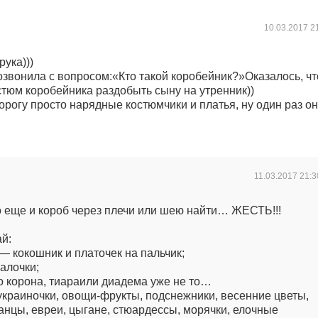
10.03.2017
2
ука)))
озвонила с вопросом:«Кто такой коробейник?»Оказалось, чт
стюм коробейника раздобыть сыну на утренник))
дорогу просто нарядные костюмчики и платья, ну один раз о
11.03.2017
21:3
еще и короб через плечи или шею найти… ЖЕСТЬ!!!
й:
 кокошник и платочек на пальчик;
алочки;
 корона, тиараили диадема уже не то…
украиночки, овощи-фрукты, подснежники, весенние цветы,
анцы, евреи, цыгане, стюардессы, морячки, елочные