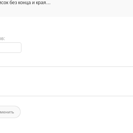
исок без конца и края…
ов: