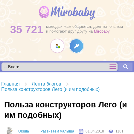
35 721
молодых мам общаются, делятся опытом
и помогают друг другу на
Mirobaby
Главная
Лента блогов
Польза конструкторов Лего (и им подобных)
Польза конструкторов Лего (и
им подобных)
Ursula
Развиваем малыша
01.04.2018
1181