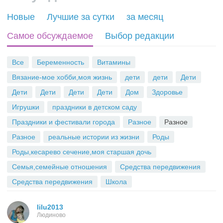
R
Новые
Лучшие за сутки
за месяц
S
Самое обсуждаемое
Выбор редакции
S
Все
Беременность
Витамины
Вязание-мое хобби,моя жизнь
дети
дети
Дети
Дети
Дети
Дети
Дети
Дом
Здоровье
Игрушки
праздники в детском саду
Праздники и фестивали города
Разное
Разное
Разное
реальные истории из жизни
Роды
Роды,кесарево сечение,моя старшая дочь
Семья,семейные отношения
Средства передвижения
Средства передвижения
Школа
lilu2013
Людиново