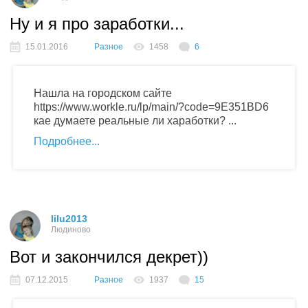
Ну и я про заработки...
15.01.2016
Разное
1458
6
Нашла на городском сайте
https://www.workle.ru/lp/main/?code=9E351BD6
кае думаете реальные ли хаработки? ...
Подробнее
lilu2013
Людиново
Вот и закончился декрет))
07.12.2015
Разное
1937
15