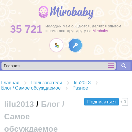
35 721
молодых мам общаются, делятся опытом
и помогают друг другу на
Mirobaby
Главная
Пользователи
lilu2013
Блог / Самое обсуждаемое
Разное
Подписаться
0
lilu2013
/
Блог /
Самое
обсуждаемое