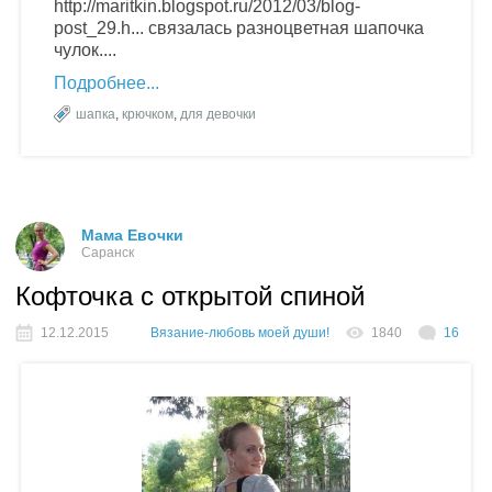
http://maritkin.blogspot.ru/2012/03/blog-
post_29.h... связалась разноцветная шапочка
чулок....
Подробнее
шапка
,
крючком
,
для девочки
Мама Евочки
Саранск
Кофточка с открытой спиной
12.12.2015
Вязание-любовь моей души!
1840
16