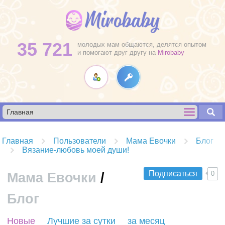
35 721
молодых мам общаются, делятся опытом
и помогают друг другу на
Mirobaby
Главная
Пользователи
Мама Евочки
Блог
Вязание-любовь моей души!
Подписаться
0
Мама Евочки
/
Блог
R
Новые
Лучшие за сутки
за месяц