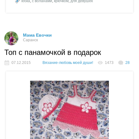
юбка
,
с воланами
,
крючком
,
для девушек
Мама Евочки
Саранск
Топ с панамочкой в подарок
07.12.2015
Вязание-любовь моей души!
1473
28