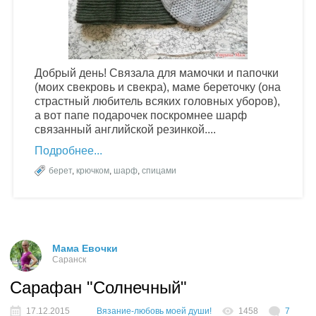
Добрый день! Связала для мамочки и папочки
(моих свекровь и свекра), маме береточку (она
страстный любитель всяких головных уборов),
а вот папе подарочек поскромнее шарф
связанный английской резинкой....
Подробнее
берет
,
крючком
,
шарф
,
спицами
Мама Евочки
Саранск
Сарафан "Солнечный"
17.12.2015
Вязание-любовь моей души!
1458
7