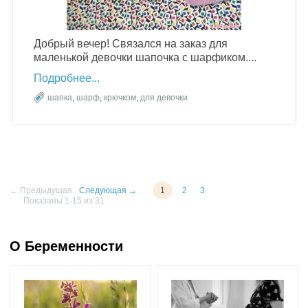
Добрый вечер! Связался на заказ для
маленькой девочки шапочка с шарфиком....
Подробнее
шапка
,
шарф
,
крючком
,
для девочки
← Предыдущая
Следующая →
1
2
3
Показаны 1-15 из 31
О Беременности