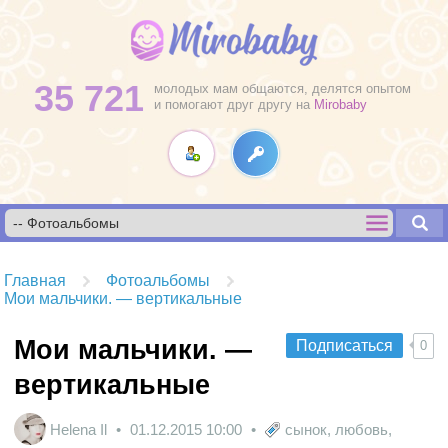
35 721
молодых мам общаются, делятся опытом
и помогают друг другу на
Mirobaby
Главная
Фотоальбомы
Мои мальчики. — вертикальные
Мои мальчики. —
Подписаться
0
вертикальные
Helena Il
01.12.2015
10:00
сынок
,
любовь
,