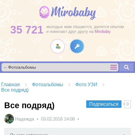
35 721
молодых мам общаются, делятся опытом
и помогают друг другу на
Mirobaby
Главная
Фотоальбомы
Фото УЗИ
Все подряд)
Все подряд)
Подписаться
0
Надежда
03.02.2016
14:08