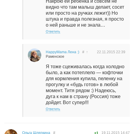
Накрою ей ребенка и совсем не
видно что там малыш делает, сосет
или просто на ручках лежит)) Но
штука и правда полезная, я просто
о ней раньше и не знала…
Ответить
HappyMama Лена :)
#
↑
22.11.2015
22:39
Раменское
Я тоже сцеживалась когда холодно
было, а как потеплело — кофточки
для кормления купила, пеленку на
прогулку и «будь готов» в любой
момент. Титя рядом :) Надеюсь,
дуга к нам в страну (Россия) тоже
дойдет. Вот супер!!!
Ответить
Ольга Шляпкина
#
19.11.2015
14:47
+1