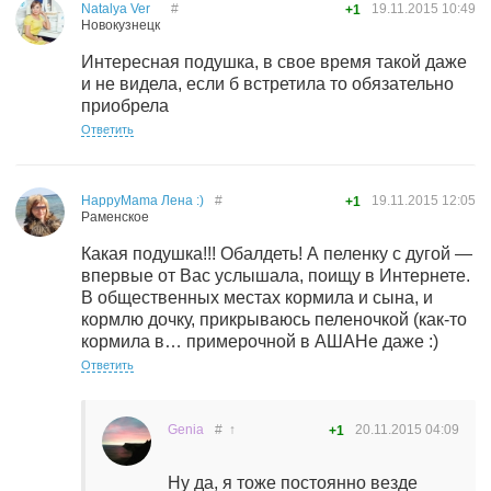
Natalya Ver
#
19.11.2015
10:49
+1
Новокузнецк
Интересная подушка, в свое время такой даже
и не видела, если б встретила то обязательно
приобрела
Ответить
HappyMama Лена :)
#
19.11.2015
12:05
+1
Раменское
Какая подушка!!! Обалдеть! А пеленку с дугой —
впервые от Вас услышала, поищу в Интернете.
В общественных местах кормила и сына, и
кормлю дочку, прикрываюсь пеленочкой (как-то
кормила в… примерочной в АШАНе даже :)
Ответить
Genia
#
↑
20.11.2015
04:09
+1
Ну да, я тоже постоянно везде