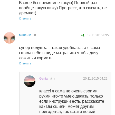
В свое бы время мне такую) Первый раз
вообще такую вижу) Прогресс, что сказать, не
дремлет)
Ответить
вишенка
#
19.11.2015
09:23
+1
супер подушка,,, такая удобная… а я сама
сшила себе в виде матрасика.чтобы дочу
ложить и кормить…
Ответить
Genia
#
↑
20.11.2015
04:22
класс! я сама не очень своими
рукми что-то умею делать, только
если инструкции есть. расскажите
как Вы сшили, может другим
пригодится, так кстати новый