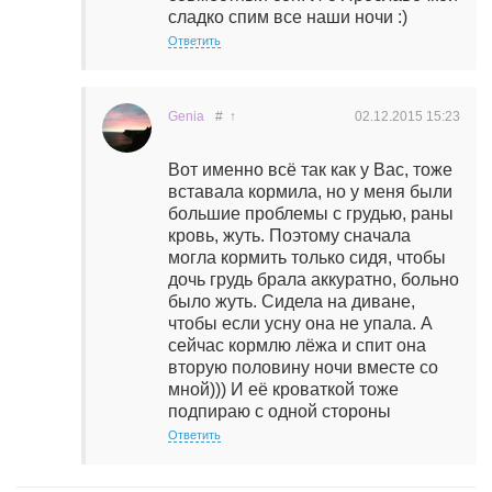
сладко спим все наши ночи :)
Ответить
Genia
#
↑
02.12.2015
15:23
Вот именно всё так как у Вас, тоже
вставала кормила, но у меня были
большие проблемы с грудью, раны
кровь, жуть. Поэтому сначала
могла кормить только сидя, чтобы
дочь грудь брала аккуратно, больно
было жуть. Сидела на диване,
чтобы если усну она не упала. А
сейчас кормлю лёжа и спит она
вторую половину ночи вместе со
мной))) И её кроваткой тоже
подпираю с одной стороны
Ответить