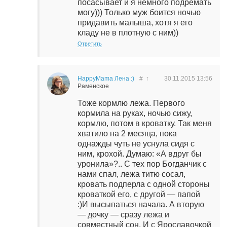
посасывает и я немного подремать
могу))) Только муж боится ночью
придавить малыша, хотя я его
кладу не в плотную с ним))
Ответить
HappyMama Лена :)
#
↑
30.11.2015
13:56
Раменское
Тоже кормлю лежа. Первого
кормила на руках, ночью сижу,
кормлю, потом в кроватку. Так меня
хватило на 2 месяца, пока
однажды чуть не уснула сидя с
ним, крохой. Думаю: «А вдруг бы
уронила»?.. С тех пор Богданчик с
нами спал, лежа титю сосал,
кровать подперла с одной стороны
кроваткой его, с другой — папой
:)И высыпаться начала. А вторую
— дочку — сразу лежа и
совместный сон. И с Ярославочкой