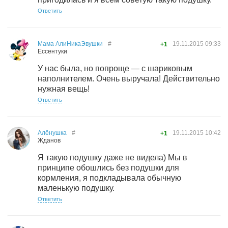
Ответить
Мама АлиНикаЭвушки
#
19.11.2015
09:33
+1
Ессентуки
У нас была, но попроще — с шариковым
наполнителем. Очень выручала! Действительно
нужная вещь!
Ответить
Алёнушка
#
19.11.2015
10:42
+1
Жданов
Я такую подушку даже не видела) Мы в
принципе обошлись без подушки для
кормления, я подкладывала обычную
маленькую подушку.
Ответить