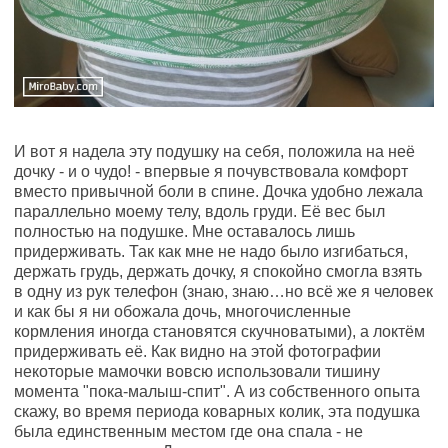
И вот я надела эту подушку на себя, положила на неё
дочку - и о чудо! - впервые я почувствовала комфорт
вместо привычной боли в спине. Дочка удобно лежала
параллельно моему телу, вдоль груди. Её вес был
полностью на подушке. Мне оставалось лишь
придерживать. Так как мне не надо было изгибаться,
держать грудь, держать дочку, я спокойно смогла взять
в одну из рук телефон (знаю, знаю…но всё же я человек
и как бы я ни обожала дочь, многочисленные
кормления иногда становятся скучноватыми), а локтём
придерживать её. Как видно на этой фотографии
некоторые мамочки вовсю использовали тишину
момента "пока-малыш-спит". А из собственного опыта
скажу, во время периода коварных колик, эта подушка
была единственным местом где она спала - не