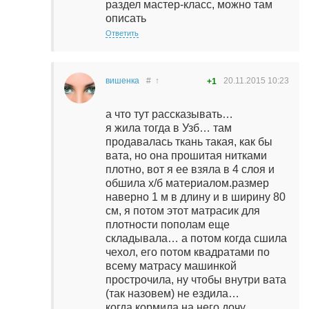
раздел мастер-класс, можно там
описать
Ответить
вишенка
#
↑
20.11.2015
10:23
+1
а что тут рассказывать…
я жила тогда в Узб… там
продавалась ткань такая, как бы
вата, но она прошитая нитками
плотно, вот я ее взяла в 4 слоя и
обшила х/б материалом.размер
наверно 1 м в длину и в ширину 80
см, я потом этот матрасик для
плотности пополам еще
складывала… а потом когда сшила
чехол, его потом квадратами по
всему матрасу машинкой
прострочила, ну чтобы внутри вата
(так назовем) не ездила…
когда кормила на него дочу