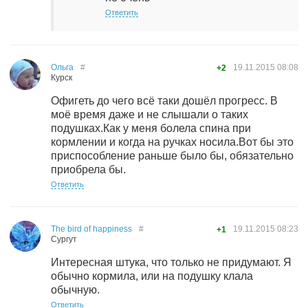
Ответить
Ольга
#
19.11.2015
08:08
+2
Курск
Офигеть до чего всё таки дошёл прогресс. В
моё время даже и не слышали о таких
подушках.Как у меня болела спина при
кормлении и когда на ручках носила.Вот бы это
приспособление раньше было бы, обязательно
приобрела бы.
Ответить
The bird of happiness
#
19.11.2015
08:23
+1
Сургут
Интересная штука, что только не придумают. Я
обычно кормила, или на подушку клала
обычную.
Ответить