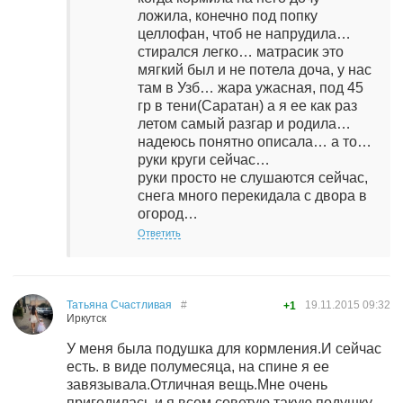
ложила, конечно под попку
целлофан, чтоб не напрудила…
стирался легко… матрасик это
мягкий был и не потела доча, у нас
там в Узб… жара ужасная, под 45
гр в тени(Саратан) а я ее как раз
летом самый разгар и родила…
надеюсь понятно описала… а то…
руки круги сейчас…
руки просто не слушаются сейчас,
снега много перекидала с двора в
огород…
Ответить
Татьяна Счастливая
#
19.11.2015
09:32
+1
Иркутск
У меня была подушка для кормления.И сейчас
есть. в виде полумесяца, на спине я ее
завязывала.Отличная вещь.Мне очень
пригодилась и я всем советую такую подушку.