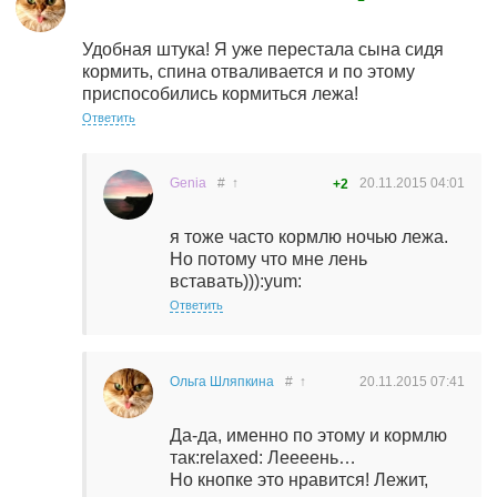
Удобная штука! Я уже перестала сына сидя
кормить, спина отваливается и по этому
приспособились кормиться лежа!
Ответить
Genia
#
↑
20.11.2015
04:01
+2
я тоже часто кормлю ночью лежа.
Но потому что мне лень
вставать))):yum:
Ответить
Ольга Шляпкина
#
↑
20.11.2015
07:41
Да-да, именно по этому и кормлю
так:relaxed: Леееень…
Но кнопке это нравится! Лежит,