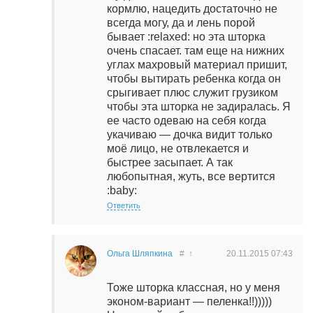
кормлю, нацедить достаточно не
всегда могу, да и лень порой
бывает :relaxed: но эта шторка
очень спасает. там еще на нижних
углах махровый материал пришит,
чтобы вытирать ребенка когда он
срыгивает плюс служит грузиком
чтобы эта шторка не задиралась. Я
ее часто одеваю на себя когда
укачиваю — дочка видит только
моё лицо, не отвлекается и
быстрее засыпает. А так
любопытная, жуть, все вертится
:baby:
Ответить
Ольга Шляпкина
#
↑
20.11.2015
07:43
Тоже шторка классная, но у меня
эконом-вариант — пеленка!!)))))