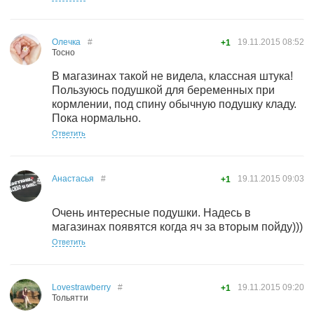
Олечка
#
19.11.2015
08:52
+1
Тосно
В магазинах такой не видела, классная штука!
Пользуюсь подушкой для беременных при
кормлении, под спину обычную подушку кладу.
Пока нормально.
Ответить
Анастасья
#
19.11.2015
09:03
+1
Очень интересные подушки. Надесь в
магазинах появятся когда яч за вторым пойду)))
Ответить
Lovestrawberry
#
19.11.2015
09:20
+1
Тольятти