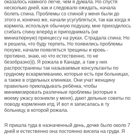
оказалось намного легче, чем я думала. Но спустя
несколько дней, как и следовало ожидать, начала
болеть спина. Проблемы со спиной у меня были до
этого и, конечно же, начали усугубляться, так как когда я
кормила, используя обычную подушку, мне приходилось
сгибать спину вперёд и приподнимать (не
миниатюрную) принцессу на руках. Страдала спина. Но
я решила, что буду терпеть. Но появились проблемы
похуже, начали появляться трещины и кровь -
противно, знаю, но что естественно, то не
безобразно))). Я рожала в Канаде, а там у них
распространены так называемые консультанты по
грудному вскармливанию, которые есть при больницах,
а также в отдельных клиниках. Они учат женщину
правильно прикладывать ребёнка, чтобы
минимизировать различные проблемы (которые к
моему ужасу возникли у меня), дают дельные советы по
поводу кормления итд. И вот я записалась в ту
больницу, в которой рожала.
Я пришла туда в назначенный день, дочке было около 7
дней и естественно она постоянно висела на груди. Я