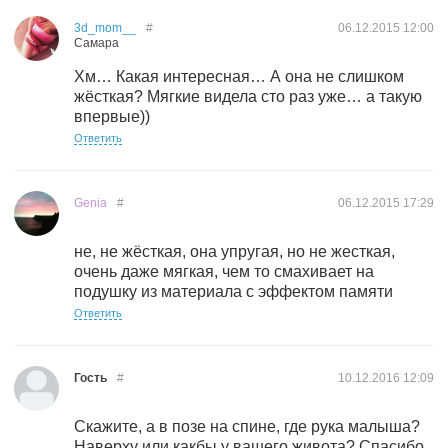
3d_mom__
#
06.12.2015
12:00
Самара
Хм… Какая интересная… А она не слишком
жёсткая? Мягкие видела сто раз уже… а такую
впервые))
Ответить
Genia
#
06.12.2015
17:29
не, не жёсткая, она упругая, но не жесткая,
очень даже мягкая, чем то смахивает на
подушку из материала с эффектом памяти
Ответить
Гость
#
10.12.2016
12:09
Скажите, а в позе на спине, где рука малыша?
Наверху или какбы у вашего живота? Спасибо