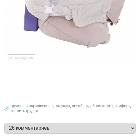
грудное вскармливание
,
подушка
,
девайс
,
удобная штука
,
комфорт
,
кормить грудью