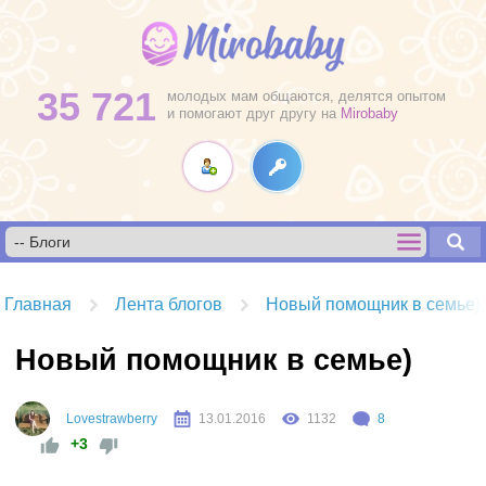
35 721
молодых мам общаются, делятся опытом
и помогают друг другу на
Mirobaby
Главная
Лента блогов
Новый помощник в семье)
Новый помощник в семье)
Lovestrawberry
13.01.2016
1132
8
+3