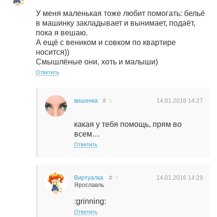
У меня маленькая тоже любит помогать: бельё
в машинку закладывает и вынимает, подаёт,
пока я вешаю.
А ещё с веником и совком по квартире
носится))
Смышлёные они, хоть и малыши)
Ответить
вишенка
#
↑
14.01.2016
14:27
какая у тебя помощь, прям во
всем…
Ответить
Виртуалка
#
↑
14.01.2016
14:29
Ярославль
:grinning:
Ответить