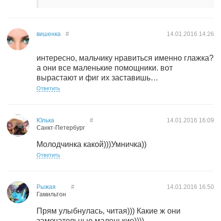
вишенка
#
14.01.2016
14:26
интересно, мальчику нравиться именно глажка?
а они все маленькие помощники. вот
вырастают и фиг их заставишь…
Ответить
Юлька
#
14.01.2016
16:09
Санкт-Петербург
Молодчинка какой)))Умничка))
Ответить
Рыжая
#
14.01.2016
16:50
Гамильтон
Прям улыбнулась, читая))) Какие ж они
замечательные маленькие))))