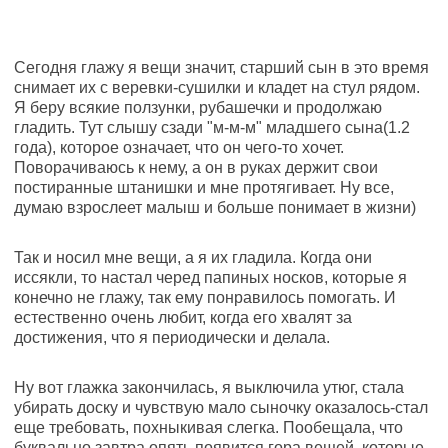
Сегодня глажу я вещи значит, старший сын в это время
снимает их с веревки-сушилки и кладет на стул рядом.
Я беру всякие ползунки, рубашечки и продолжаю
гладить. Тут слышу сзади "м-м-м" младшего сына(1.2
года), которое означает, что он чего-то хочет.
Поворачиваюсь к нему, а он в руках держит свои
постиранные штанишки и мне протягивает. Ну все,
думаю взрослеет малыш и больше понимает в жизни)
Так и носил мне вещи, а я их гладила. Когда они
иссякли, то настал черед папиных носков, которые я
конечно не глажу, так ему понравилось помогать. И
естественно очень любит, когда его хвалят за
достижения, что я периодически и делала.
Ну вот глажка закончилась, я выключила утюг, стала
убирать доску и чувствую мало сыночку оказалось-стал
еще требовать, похныкивая слегка. Пообещала, что
буквально завтра опять появится гора вещей, которые