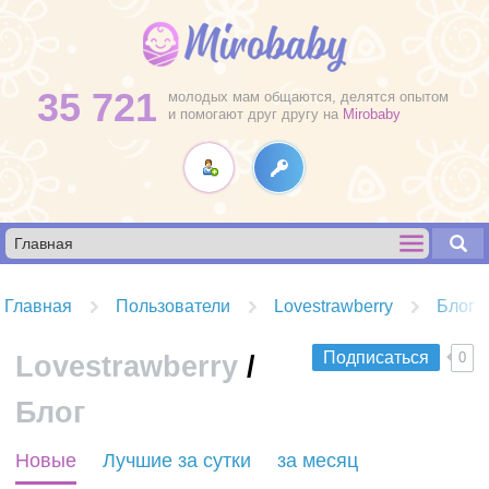
35 721
молодых мам общаются, делятся опытом
и помогают друг другу на
Mirobaby
Главная
Пользователи
Lovestrawberry
Блог
Подписаться
0
Lovestrawberry
/
Блог
R
Новые
Лучшие за сутки
за месяц
S