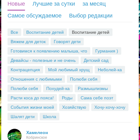
Новые
Лучшие за сутки
за месяц
S
Самое обсуждаемое
Выбор редакции
S
Все
Воспитание детей
Воспитание детей
Вяжем для деток
Говорят дети
Готовимся к появлению малыша, что
Гурмания )
Девайсы - полезные и не очень
Детский сад
Контрацепция
Мой любимый хрущ
Неболей-ка
Отношения с любимыми
Полюби себя
Полюби себя
Похудей-ка
Размышлизмы
Расти коса до пояса!
Роды
Сама себе поэт
События жизни моей
Хозяйствую
Хочу-хочу-хочу
Шалят дети
Школа
Хамелеон
Кобринское