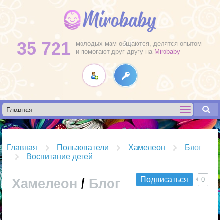
35 721
молодых мам общаются, делятся опытом
и помогают друг другу на
Mirobaby
Главная
Пользователи
Хамелеон
Блог
Воспитание детей
Подписаться
0
Хамелеон
/
Блог
R