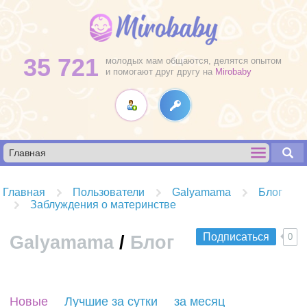
35 721
молодых мам общаются, делятся опытом
и помогают друг другу на
Mirobaby
Главная
Пользователи
Galyamama
Блог
Заблуждения о материнстве
Подписаться
0
Galyamama
/
Блог
R
Новые
Лучшие за сутки
за месяц