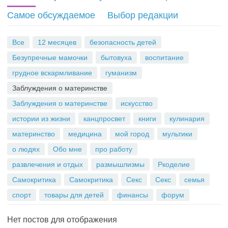
S
Самое обсуждаемое
Выбор редакции
S
Все
12 месяцев
безопасность детей
Безупречные мамочки
бытовуха
воспитание
грудное вскармливание
гуманизм
Заблуждения о материнстве
Заблуждения о материнстве
искусство
истории из жизни
канцпросвет
книги
кулинария
материнство
медицина
мой город
мультики
о людях
Обо мне
про работу
развлечения и отдых
размышлизмы
Ркоделие
Самокритика
Самокритика
Секс
Секс
семья
спорт
товары для детей
финансы
форум
Нет постов для отображения