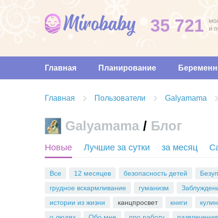
35 721
мо
и 
Главная
Планирование
Беременн
Главная
Пользователи
Galyamama
Galyamama
/
Блог
R
Новые
Лучшие за сутки
за месяц
С
S
S
Все
12 месяцев
безопасность детей
Безу
грудное вскармливание
гуманизм
Заблуждени
истории из жизни
канцпросвет
книги
кули
о людях
Обо мне
про работу
развлечения