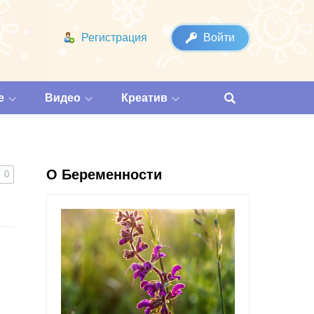
Регистрация
Войти
е
Видео
Креатив
О Беременности
0