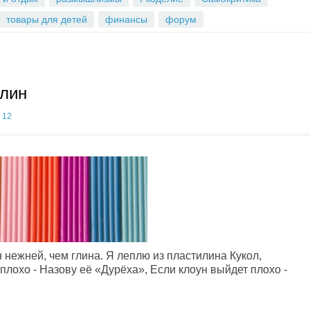
товары для детей
финансы
форум
илин
12
 нежней, чем глина. Я леплю из пластилина Кукол,
 плохо - Назову её «Дурёха», Если клоун выйдет плохо -