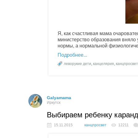
Я, как счастливая мама очаровате
министерство образования вняло 
нормы, а нормальной физиологичес
Подробнее
леворукие дети
,
канцелярия
,
канцпросвет
Galyamama
Иркутск
Выбираем ребенку каран
15.11.2015
канцпросвет
12211