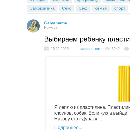
Самокритика
Секс
Секс
семья
спорт
Galyamama
Иркутск
Выбираем ребенку пласт
15.12.2015
канцпросвет
3242
Я леплю из пластилина, Пластилин
клоунов, собак. Если кукла выйдет
Назову его «Дурак»....
Подробнее