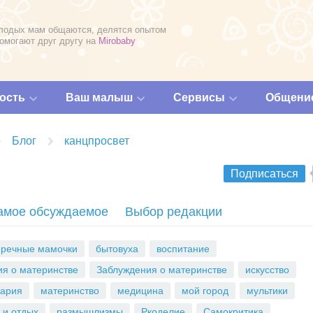
лодых мам общаются, делятся опытом
помогают друг другу на
Mirobaby
ость
Ваш малыш
Сервисы
Общени
Блог
канцпросвет
Подписаться
амое обсуждаемое
Выбор редакции
пречные мамочки
бытовуха
воспитание
я о материнстве
Заблуждения о материнстве
искусство
нария
материнство
медицина
мой город
мультики
 и отдых
размышлизмы
Ркоделие
Самокритика