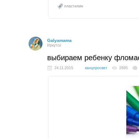
пластилин
Galyamama
Иркутск
выбираем ребенку флома
24.11.2015
канцпросвет
2895