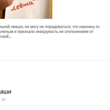
льной левши, не могу не порадоваться, что наконец-то
ученым и признало леворукость не отклонением от
кой...
даши
52