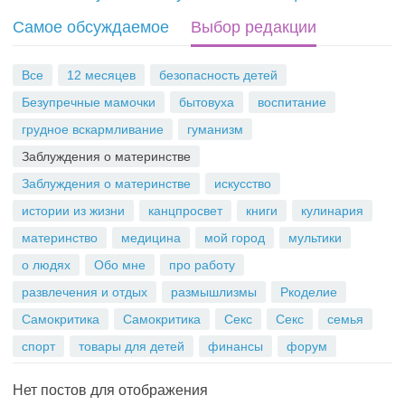
S
Самое обсуждаемое
Выбор редакции
S
Все
12 месяцев
безопасность детей
Безупречные мамочки
бытовуха
воспитание
грудное вскармливание
гуманизм
Заблуждения о материнстве
Заблуждения о материнстве
искусство
истории из жизни
канцпросвет
книги
кулинария
материнство
медицина
мой город
мультики
о людях
Обо мне
про работу
развлечения и отдых
размышлизмы
Ркоделие
Самокритика
Самокритика
Секс
Секс
семья
спорт
товары для детей
финансы
форум
Нет постов для отображения