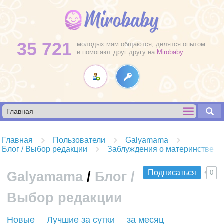
35 721
молодых мам общаются, делятся опытом
и помогают друг другу на
Mirobaby
Главная
Пользователи
Galyamama
Блог / Выбор редакции
Заблуждения о материнстве
Подписаться
0
Galyamama
/
Блог /
Выбор редакции
R
Новые
Лучшие за сутки
за месяц