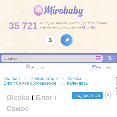
35 721
молодых мам общаются, делятся опытом
и помогают друг другу на
Mirobaby
Главная
Пользователи
Oleska
Блог / Самое обсуждаемое
Календарь
Подписаться
0
Oleska
/
Блог /
Самое