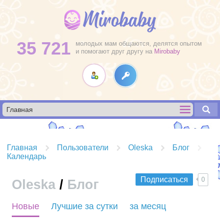
35 721
молодых мам общаются, делятся опытом
и помогают друг другу на
Mirobaby
Главная
Пользователи
Oleska
Блог
Календарь
Подписаться
0
Oleska
/
Блог
R
Новые
Лучшие за сутки
за месяц
S