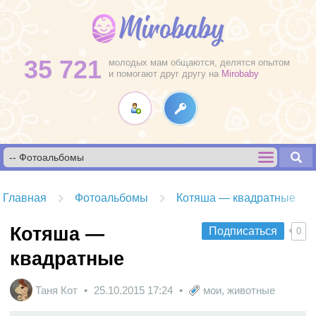
35 721
молодых мам общаются, делятся опытом
и помогают друг другу на
Mirobaby
Главная
Фотоальбомы
Котяша — квадратные
Котяша —
Подписаться
0
квадратные
Таня Кот
25.10.2015
17:24
мои
,
животные