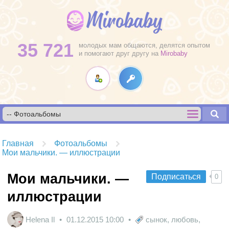
35 721
молодых мам общаются, делятся опытом
и помогают друг другу на
Mirobaby
Главная
Фотоальбомы
Мои мальчики. — иллюстрации
Мои мальчики. —
Подписаться
0
иллюстрации
Helena Il
01.12.2015
10:00
сынок
,
любовь
,