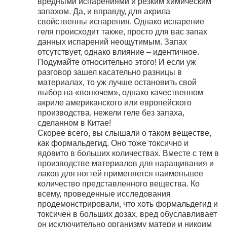
вредными испарениями и резким химическим
запахом. Да, и вправду, для акрила
свойственны испарения. Однако испарение
геля происходит также, просто для вас запах
данных испарений неощутимым. Запах
отсутствует, однако влияние – идентичное.
Подумайте относительно этого! И если уж
разговор зашел касательно разницы в
материалах, то уж лучше остановить свой
выбор на «вонючем», однако качественном
акриле американского или европейского
производства, нежели геле без запаха,
сделанном в Китае!
Скорее всего, вы слышали о таком веществе,
как формальдегид. Оно тоже токсично и
ядовито в больших количествах. Вместе с тем в
производстве материалов для наращивания и
лаков для ногтей применяется наименьшее
количество представленного вещества. Ко
всему, проведенные исследования
продемонстрировали, что хоть формальдегид и
токсичен в больших дозах, вред обуславливает
он исключительно организму матери и никоим