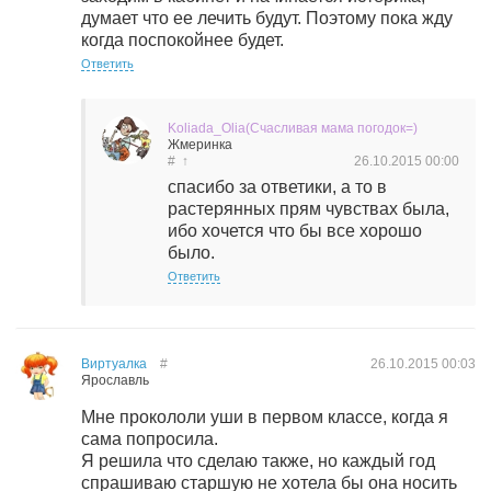
думает что ее лечить будут. Поэтому пока жду
когда поспокойнее будет.
Ответить
Koliada_Olia(Счасливая мама погодок=)
Жмеринка
#
↑
26.10.2015
00:00
спасибо за ответики, а то в
растерянных прям чувствах была,
ибо хочется что бы все хорошо
было.
Ответить
Виртуалка
#
26.10.2015
00:03
Ярославль
Мне прокололи уши в первом классе, когда я
сама попросила.
Я решила что сделаю также, но каждый год
спрашиваю старшую не хотела бы она носить