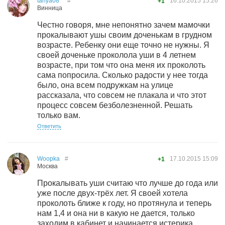
tanya08
#
16.10.2015
15:26
+1
Винница
Честно говоря, мне непонятно зачем мамочки
прокалывают ушы своим доченькам в грудном
возрасте. Ребенку они еще точно не нужны. Я
своей доченьке проколола уши в 4 летнем
возрасте, при том что она меня их проколоть
сама попросила. Сколько радости у нее тогда
было, она всем подружкам на улице
рассказала, что совсем не плакала и что этот
процесс совсем безболезненной. Решать
только вам.
Ответить
Woopka
#
17.10.2015
15:09
+1
Москва
Прокалывать уши считаю что лучше до года или
уже после двух-трёх лет. Я своей хотела
проколоть ближе к году, но протянула и теперь
нам 1,4 и она ни в какую не дается, только
заходим в кабинет и начинается истерика,