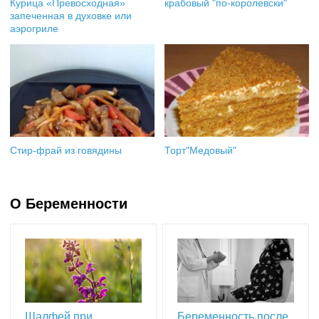
Курица «Превосходная»
крабовый "по-королевски"
запеченная в духовке или
аэрогриле
Стир-фрай из говядины
Торт"Медовый"
О Беременности
Шалфей при
Беременность после