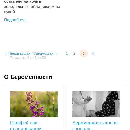
оставляю на ночь в
холодильник, обжариваем на
сухой
Подробнее
+3
← Предыдущая
Следующая →
1
2
3
4
Показаны 31-45 из 53
О Беременности
Шалфей при
Беременность после
планировании
спирали