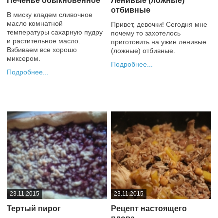
Печенье обыкновенное
Ленивые (ложные)
отбивные
В миску кладем сливочное
масло комнатной
Привет, девочки! Сегодня мне
температуры сахарную пудру
почему то захотелось
и растительное масло.
приготовить на ужин ленивые
Взбиваем все хорошо
(ложные) отбивные.
миксером.
Подробнее
Подробнее
+2
+1
23.11.2015
23.11.2015
Тертый пирог
Рецепт настоящего