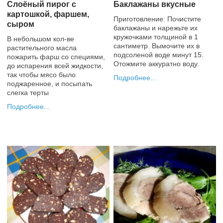
Слоёный пирог с
Баклажаны вкусные
картошкой, фаршем,
Приготовление: Почистите
сыром
баклажаны и нарежьте их
кружочками толщиной в 1
В небольшом кол-ве
сантиметр. Вымочите их в
растительного масла
подсоленой воде минут 15.
пожарить фарш со специями,
Отожмите аккуратно воду.
до испарения всей жидкости,
так чтобы мясо было
Подробнее
поджаренное, и посыпать
+2
слегка терты
Подробнее
0