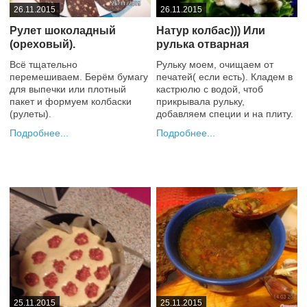
26.11.2015
26.11.2015
Рулет шоколадный
Натур колбас))) Или
(ореховый).
рулька отварная
Всё тщательно
Рульку моем, очищаем от
перемешиваем. Берём бумагу
печатей( если есть). Кладем в
для выпечки или плотный
кастрюлю с водой, чтоб
пакет и формуем колбаски
прикрывала рульку,
(рулеты).
добавляем специи и на плиту.
Подробнее
Подробнее
+1
0
25.11.2015
25.11.2015