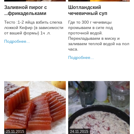
Заливной пирог с
Шотландский
...фрикадельками
чечевичный суп
Тесто :1-2 яйца взбить слегка
Где то 300 г чечивицы
ложкой Кефир (в зависимости
промываем в сите под
от вашей формы) 1ч .л.
проточной водой.
Перекладываем в миску и
Подробнее
заливаем теплой водой на пол
часа.
+1
Подробнее
0
25.11.2015
24.11.2015