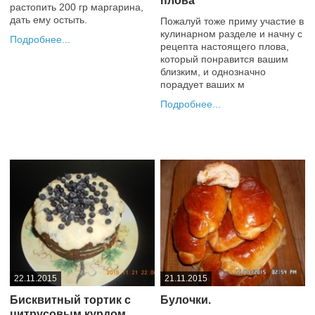
плова
растопить 200 гр маргарина,
дать ему остыть.
Пожалуй тоже приму участие в
кулинарном разделе и начну с
Подробнее
рецепта настоящего плова,
0
который понравится вашим
близким, и однозначно
порадует ваших м
Подробнее
+3
22.11.2015
21.11.2015
Бисквитный тортик с
Булочки.
цитрусовым курдом.