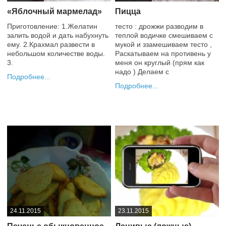
«Яблочный мармелад»
Пицца
Приготовление: 1.Желатин
тесто : дрожжи разводим в
залить водой и дать набухнуть
теплой водичке смешиваем с
ему. 2.Крахмал развести в
мукой и ззамешиваем тесто ,
небольшом количестве воды.
Раскатываем на противень у
3.
меня он круглый (прям как
надо ) Делаем с
Подробнее
Подробнее
0
+2
24.11.2015
23.11.2015