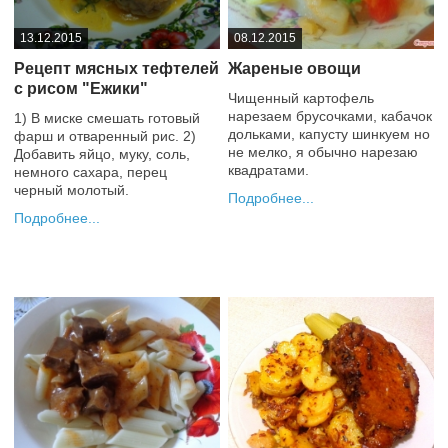
13.12.2015
08.12.2015
Рецепт мясных тефтелей
Жареные овощи
с рисом "Ежики"
Чищенный картофель
нарезаем брусочками, кабачок
1) В миске смешать готовый
дольками, капусту шинкуем но
фарш и отваренный рис. 2)
не мелко, я обычно нарезаю
Добавить яйцо, муку, соль,
квадратами.
немного сахара, перец
черный молотый.
Подробнее
Подробнее
0
+1