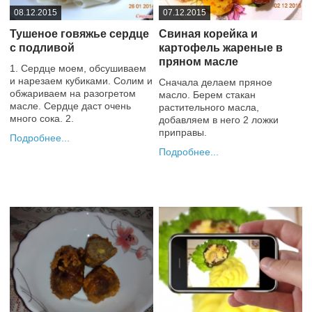
08.12.2015
07.12.2015
Тушеное говяжье сердце
Свиная корейка и
с подливой
картофель жареные в
пряном масле
1. Сердце моем, обсушиваем
и нарезаем кубиками. Солим и
Сначала делаем пряное
обжариваем на разогретом
масло. Берем стакан
масле. Сердце даст очень
растительного масла,
много сока. 2.
добавляем в него 2 ложки
приправы.
Подробнее
Подробнее
0
+1