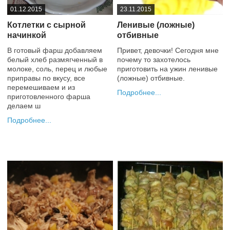
01.12.2015
23.11.2015
Котлетки с сырной
Ленивые (ложные)
начинкой
отбивные
В готовый фарш добавляем
Привет, девочки! Сегодня мне
белый хлеб размягченный в
почему то захотелось
молоке, соль, перец и любые
приготовить на ужин ленивые
приправы по вкусу, все
(ложные) отбивные.
перемешиваем и из
Подробнее
приготовленного фарша
делаем ш
+2
Подробнее
0